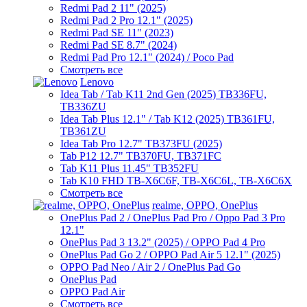
Redmi Pad 2 11" (2025)
Redmi Pad 2 Pro 12.1" (2025)
Redmi Pad SE 11" (2023)
Redmi Pad SE 8.7" (2024)
Redmi Pad Pro 12.1" (2024) / Poco Pad
Смотреть все
Lenovo
Idea Tab / Tab K11 2nd Gen (2025) TB336FU,
TB336ZU
Idea Tab Plus 12.1" / Tab K12 (2025) TB361FU,
TB361ZU
Idea Tab Pro 12.7" TB373FU (2025)
Tab P12 12.7" TB370FU, TB371FC
Tab K11 Plus 11.45" TB352FU
Tab K10 FHD TB-X6C6F, TB-X6C6L, TB-X6C6X
Смотреть все
realme, OPPO, OnePlus
OnePlus Pad 2 / OnePlus Pad Pro / Oppo Pad 3 Pro
12.1"
OnePlus Pad 3 13.2" (2025) / OPPO Pad 4 Pro
OnePlus Pad Go 2 / OPPO Pad Air 5 12.1" (2025)
OPPO Pad Neo / Air 2 / OnePlus Pad Go
OnePlus Pad
OPPO Pad Air
Смотреть все