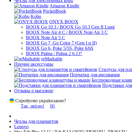
Чехлы для электронных книг
Amazon Kindle
PocketBook
Kobo
ONYX BOOX
BOOX Go 10.3 / BOOX Go 10.3 Gen II Lumi
BOOX Note Air 4 C / BOOX Note Air 3 C
BOOX Note Air 5 C
BOOX Go 7, Go Color 7 (Gen I и II)
BOOX Go 6, Poke 5/5S, Poke 6/6S
BOOX Palma / Palma 2 6.13"
reMarkable
Прочие аксессуары
Стилусы для пл
Перчатки для рисования
Беспроводные кла
Подставки для
Отзывы о магазине
Спробуємо українською?
Так, звісно!
Ні
Чехлы для планшетов
Lenovo
Idea Tab Plus 12.1" / Tab K12 (2025) TB361FU, TB361ZU