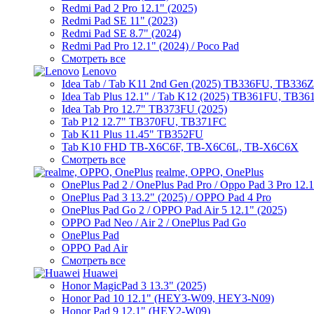
Redmi Pad 2 Pro 12.1" (2025)
Redmi Pad SE 11" (2023)
Redmi Pad SE 8.7" (2024)
Redmi Pad Pro 12.1" (2024) / Poco Pad
Смотреть все
Lenovo
Idea Tab / Tab K11 2nd Gen (2025) TB336FU, TB336
Idea Tab Plus 12.1" / Tab K12 (2025) TB361FU, TB3
Idea Tab Pro 12.7" TB373FU (2025)
Tab P12 12.7" TB370FU, TB371FC
Tab K11 Plus 11.45" TB352FU
Tab K10 FHD TB-X6C6F, TB-X6C6L, TB-X6C6X
Смотреть все
realme, OPPO, OnePlus
OnePlus Pad 2 / OnePlus Pad Pro / Oppo Pad 3 Pro 12.
OnePlus Pad 3 13.2" (2025) / OPPO Pad 4 Pro
OnePlus Pad Go 2 / OPPO Pad Air 5 12.1" (2025)
OPPO Pad Neo / Air 2 / OnePlus Pad Go
OnePlus Pad
OPPO Pad Air
Смотреть все
Huawei
Honor MagicPad 3 13.3" (2025)
Honor Pad 10 12.1" (HEY3-W09, HEY3-N09)
Honor Pad 9 12.1" (HEY2-W09)