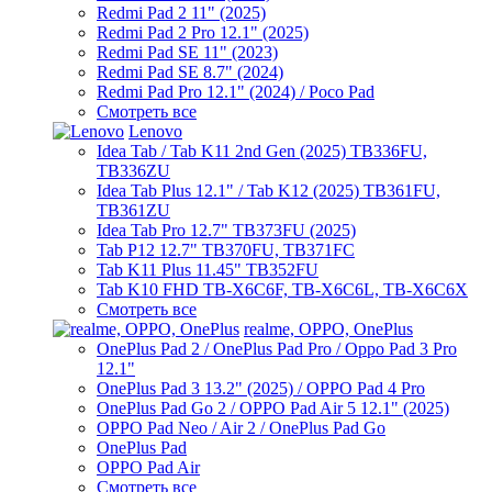
Redmi Pad 2 11" (2025)
Redmi Pad 2 Pro 12.1" (2025)
Redmi Pad SE 11" (2023)
Redmi Pad SE 8.7" (2024)
Redmi Pad Pro 12.1" (2024) / Poco Pad
Смотреть все
Lenovo
Idea Tab / Tab K11 2nd Gen (2025) TB336FU,
TB336ZU
Idea Tab Plus 12.1" / Tab K12 (2025) TB361FU,
TB361ZU
Idea Tab Pro 12.7" TB373FU (2025)
Tab P12 12.7" TB370FU, TB371FC
Tab K11 Plus 11.45" TB352FU
Tab K10 FHD TB-X6C6F, TB-X6C6L, TB-X6C6X
Смотреть все
realme, OPPO, OnePlus
OnePlus Pad 2 / OnePlus Pad Pro / Oppo Pad 3 Pro
12.1"
OnePlus Pad 3 13.2" (2025) / OPPO Pad 4 Pro
OnePlus Pad Go 2 / OPPO Pad Air 5 12.1" (2025)
OPPO Pad Neo / Air 2 / OnePlus Pad Go
OnePlus Pad
OPPO Pad Air
Смотреть все