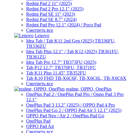
Redmi Pad 2 11" (2025)
Redmi Pad 2 Pro 12.1" (2025)
Redmi Pad SE 11" (2023)
Redmi Pad SE 8.7" (2024)
Redmi Pad Pro 12.1" (2024) / Poco Pad
Смотреть все
Lenovo
Idea Tab / Tab K11 2nd Gen (2025) TB336FU,
TB336ZU
Idea Tab Plus 12.1" / Tab K12 (2025) TB361FU,
TB361ZU
Idea Tab Pro 12.7" TB373FU (2025)
Tab P12 12.7" TB370FU, TB371FC
Tab K11 Plus 11.45" TB352FU
Tab K10 FHD TB-X6C6F, TB-X6C6L, TB-X6C6X
Смотреть все
realme, OPPO, OnePlus
OnePlus Pad 2 / OnePlus Pad Pro / Oppo Pad 3 Pro
12.1"
OnePlus Pad 3 13.2" (2025) / OPPO Pad 4 Pro
OnePlus Pad Go 2 / OPPO Pad Air 5 12.1" (2025)
OPPO Pad Neo / Air 2 / OnePlus Pad Go
OnePlus Pad
OPPO Pad Air
Смотреть все