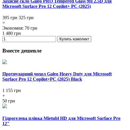
Захисне скло Galeo PRO Tempered Glass 9H 2.5D для
Microsoft Surface Pro 12 Copilot+ PC (2025)
395 грн
325
грн
=
Экономия
:
70
грн
1 480
грн
Купить комплект
Вместе дешевле
Протиударний чохол Galeo Heavy Duty для Microsoft
Surface Pro 12 Copilot+PC (2025) Black
1 155
грн
+
50 грн
Гідрогелева плівка Mietubl HD для Microsoft Surface Pro
12"