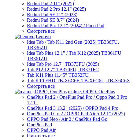
Redmi Pad 2 11" (2025)
Redmi Pad 2 Pro 12.1" (2025)
Redmi Pad SE 11" (2023)
Redmi Pad SE 8.7" (2024)
Redmi Pad Pro 12.1" (2024) / Poco Pad
Смотреть все
Lenovo
Idea Tab / Tab K11 2nd Gen (2025) TB336FU,
TB336ZU
Idea Tab Plus 12.1" / Tab K12 (2025) TB361FU,
TB361ZU
Idea Tab Pro 12.7" TB373FU (2025)
Tab P12 12.7" TB370FU, TB371FC
Tab K11 Plus 11.45" TB352FU
Tab K10 FHD TB-X6C6F, TB-X6C6L, TB-X6C6X
Смотреть все
realme, OPPO, OnePlus
OnePlus Pad 2 / OnePlus Pad Pro / Oppo Pad 3 Pro
12.1"
OnePlus Pad 3 13.2" (2025) / OPPO Pad 4 Pro
OnePlus Pad Go 2 / OPPO Pad Air 5 12.1" (2025)
OPPO Pad Neo / Air 2 / OnePlus Pad Go
OnePlus Pad
OPPO Pad Air
Смотреть все