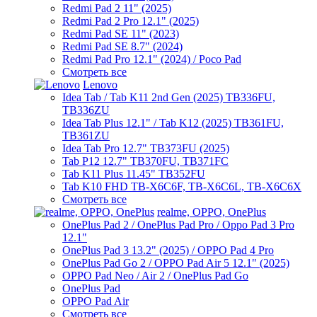
Redmi Pad 2 11" (2025)
Redmi Pad 2 Pro 12.1" (2025)
Redmi Pad SE 11" (2023)
Redmi Pad SE 8.7" (2024)
Redmi Pad Pro 12.1" (2024) / Poco Pad
Смотреть все
Lenovo
Idea Tab / Tab K11 2nd Gen (2025) TB336FU,
TB336ZU
Idea Tab Plus 12.1" / Tab K12 (2025) TB361FU,
TB361ZU
Idea Tab Pro 12.7" TB373FU (2025)
Tab P12 12.7" TB370FU, TB371FC
Tab K11 Plus 11.45" TB352FU
Tab K10 FHD TB-X6C6F, TB-X6C6L, TB-X6C6X
Смотреть все
realme, OPPO, OnePlus
OnePlus Pad 2 / OnePlus Pad Pro / Oppo Pad 3 Pro
12.1"
OnePlus Pad 3 13.2" (2025) / OPPO Pad 4 Pro
OnePlus Pad Go 2 / OPPO Pad Air 5 12.1" (2025)
OPPO Pad Neo / Air 2 / OnePlus Pad Go
OnePlus Pad
OPPO Pad Air
Смотреть все