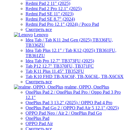
Redmi Pad 2 11" (2025)
Redmi Pad 2 Pro 12.1" (2025)
Redmi Pad SE 11" (2023)
Redmi Pad SE 8.7" (2024)
Redmi Pad Pro 12.1" (2024) / Poco Pad
Смотреть все
Lenovo
Idea Tab / Tab K11 2nd Gen (2025) TB336FU,
TB336ZU
Idea Tab Plus 12.1" / Tab K12 (2025) TB361FU,
TB361ZU
Idea Tab Pro 12.7" TB373FU (2025)
Tab P12 12.7" TB370FU, TB371FC
Tab K11 Plus 11.45" TB352FU
Tab K10 FHD TB-X6C6F, TB-X6C6L, TB-X6C6X
Смотреть все
realme, OPPO, OnePlus
OnePlus Pad 2 / OnePlus Pad Pro / Oppo Pad 3 Pro
12.1"
OnePlus Pad 3 13.2" (2025) / OPPO Pad 4 Pro
OnePlus Pad Go 2 / OPPO Pad Air 5 12.1" (2025)
OPPO Pad Neo / Air 2 / OnePlus Pad Go
OnePlus Pad
OPPO Pad Air
Смотреть все