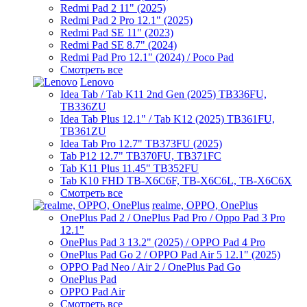
Redmi Pad 2 11" (2025)
Redmi Pad 2 Pro 12.1" (2025)
Redmi Pad SE 11" (2023)
Redmi Pad SE 8.7" (2024)
Redmi Pad Pro 12.1" (2024) / Poco Pad
Смотреть все
Lenovo
Idea Tab / Tab K11 2nd Gen (2025) TB336FU,
TB336ZU
Idea Tab Plus 12.1" / Tab K12 (2025) TB361FU,
TB361ZU
Idea Tab Pro 12.7" TB373FU (2025)
Tab P12 12.7" TB370FU, TB371FC
Tab K11 Plus 11.45" TB352FU
Tab K10 FHD TB-X6C6F, TB-X6C6L, TB-X6C6X
Смотреть все
realme, OPPO, OnePlus
OnePlus Pad 2 / OnePlus Pad Pro / Oppo Pad 3 Pro
12.1"
OnePlus Pad 3 13.2" (2025) / OPPO Pad 4 Pro
OnePlus Pad Go 2 / OPPO Pad Air 5 12.1" (2025)
OPPO Pad Neo / Air 2 / OnePlus Pad Go
OnePlus Pad
OPPO Pad Air
Смотреть все