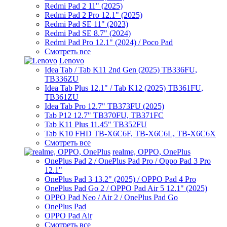
Redmi Pad 2 11" (2025)
Redmi Pad 2 Pro 12.1" (2025)
Redmi Pad SE 11" (2023)
Redmi Pad SE 8.7" (2024)
Redmi Pad Pro 12.1" (2024) / Poco Pad
Смотреть все
Lenovo
Idea Tab / Tab K11 2nd Gen (2025) TB336FU,
TB336ZU
Idea Tab Plus 12.1" / Tab K12 (2025) TB361FU,
TB361ZU
Idea Tab Pro 12.7" TB373FU (2025)
Tab P12 12.7" TB370FU, TB371FC
Tab K11 Plus 11.45" TB352FU
Tab K10 FHD TB-X6C6F, TB-X6C6L, TB-X6C6X
Смотреть все
realme, OPPO, OnePlus
OnePlus Pad 2 / OnePlus Pad Pro / Oppo Pad 3 Pro
12.1"
OnePlus Pad 3 13.2" (2025) / OPPO Pad 4 Pro
OnePlus Pad Go 2 / OPPO Pad Air 5 12.1" (2025)
OPPO Pad Neo / Air 2 / OnePlus Pad Go
OnePlus Pad
OPPO Pad Air
Смотреть все