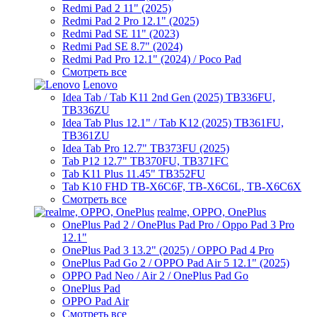
Redmi Pad 2 11" (2025)
Redmi Pad 2 Pro 12.1" (2025)
Redmi Pad SE 11" (2023)
Redmi Pad SE 8.7" (2024)
Redmi Pad Pro 12.1" (2024) / Poco Pad
Смотреть все
Lenovo
Idea Tab / Tab K11 2nd Gen (2025) TB336FU,
TB336ZU
Idea Tab Plus 12.1" / Tab K12 (2025) TB361FU,
TB361ZU
Idea Tab Pro 12.7" TB373FU (2025)
Tab P12 12.7" TB370FU, TB371FC
Tab K11 Plus 11.45" TB352FU
Tab K10 FHD TB-X6C6F, TB-X6C6L, TB-X6C6X
Смотреть все
realme, OPPO, OnePlus
OnePlus Pad 2 / OnePlus Pad Pro / Oppo Pad 3 Pro
12.1"
OnePlus Pad 3 13.2" (2025) / OPPO Pad 4 Pro
OnePlus Pad Go 2 / OPPO Pad Air 5 12.1" (2025)
OPPO Pad Neo / Air 2 / OnePlus Pad Go
OnePlus Pad
OPPO Pad Air
Смотреть все