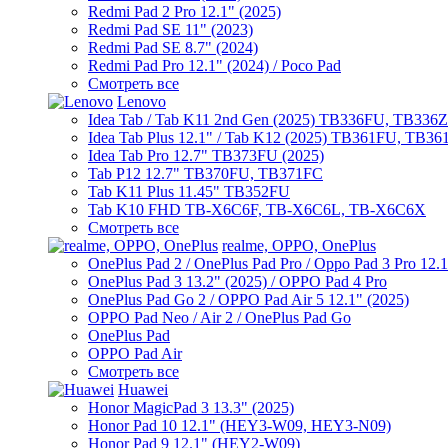
Redmi Pad 2 Pro 12.1" (2025)
Redmi Pad SE 11" (2023)
Redmi Pad SE 8.7" (2024)
Redmi Pad Pro 12.1" (2024) / Poco Pad
Смотреть все
Lenovo
Idea Tab / Tab K11 2nd Gen (2025) TB336FU, TB336
Idea Tab Plus 12.1" / Tab K12 (2025) TB361FU, TB3
Idea Tab Pro 12.7" TB373FU (2025)
Tab P12 12.7" TB370FU, TB371FC
Tab K11 Plus 11.45" TB352FU
Tab K10 FHD TB-X6C6F, TB-X6C6L, TB-X6C6X
Смотреть все
realme, OPPO, OnePlus
OnePlus Pad 2 / OnePlus Pad Pro / Oppo Pad 3 Pro 12.
OnePlus Pad 3 13.2" (2025) / OPPO Pad 4 Pro
OnePlus Pad Go 2 / OPPO Pad Air 5 12.1" (2025)
OPPO Pad Neo / Air 2 / OnePlus Pad Go
OnePlus Pad
OPPO Pad Air
Смотреть все
Huawei
Honor MagicPad 3 13.3" (2025)
Honor Pad 10 12.1" (HEY3-W09, HEY3-N09)
Honor Pad 9 12.1" (HEY2-W09)