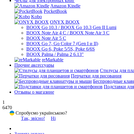
Чехлы для электронных книг
Amazon Kindle
PocketBook
Kobo
ONYX BOOX
BOOX Go 10.3 / BOOX Go 10.3 Gen II Lumi
BOOX Note Air 4 C / BOOX Note Air 3 C
BOOX Note Air 5 C
BOOX Go 7, Go Color 7 (Gen I и II)
BOOX Go 6, Poke 5/5S, Poke 6/6S
BOOX Palma / Palma 2 6.13"
reMarkable
Прочие аксессуары
Стилусы для пл
Перчатки для рисования
Беспроводные кла
Подставки для
Отзывы о магазине
1
6470
Спробуємо українською?
Так, звісно!
Ні
Защита экрана