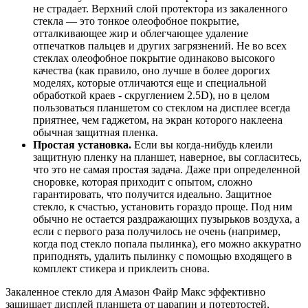
не страдает. Верхний слой протектора из закаленного
стекла — это тонкое олеофобное покрытие,
отталкивающее жир и облегчающее удаление
отпечатков пальцев и других загрязнений. Не во всех
стеклах олеофобное покрытие одинаково высокого
качества (как правило, оно лучше в более дорогих
моделях, которые отличаются еще и специальной
обработкой краев - скруглением 2.5D), но в целом
пользоваться планшетом со стеклом на дисплее всегда
приятнее, чем гаджетом, на экран которого наклеена
обычная защитная пленка.
Простая установка.
Если вы когда-нибудь клеили
защитную пленку на планшет, наверное, вы согласитесь,
что это не самая простая задача. Даже при определенной
сноровке, которая приходит с опытом, сложно
гарантировать, что получится идеально. Защитное
стекло, к счастью, установить гораздо проще. Под ним
обычно не остается раздражающих пузырьков воздуха, а
если с первого раза получилось не очень (например,
когда под стекло попала пылинка), его можно аккуратно
приподнять, удалить пылинку с помощью входящего в
комплект стикера и приклеить снова.
Закаленное стекло для Амазон Файр Макс эффективно
защищает дисплей планшета от царапин и потертостей,