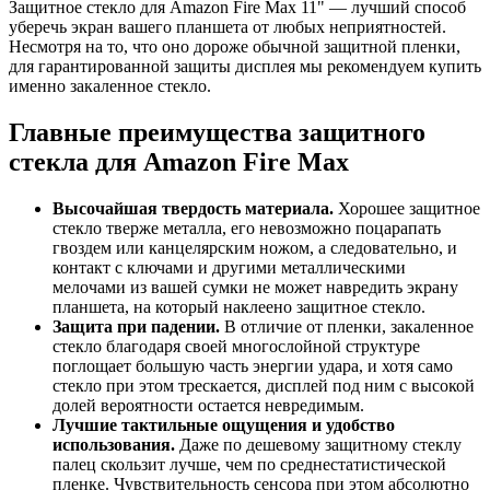
Защитное стекло для Amazon Fire Max 11" — лучший способ
уберечь экран вашего планшета от любых неприятностей.
Несмотря на то, что оно дороже обычной защитной пленки,
для гарантированной защиты дисплея мы рекомендуем купить
именно закаленное стекло.
Главные преимущества защитного
стекла для Amazon Fire Max
Высочайшая твердость материала.
Хорошее защитное
стекло тверже металла, его невозможно поцарапать
гвоздем или канцелярским ножом, а следовательно, и
контакт с ключами и другими металлическими
мелочами из вашей сумки не может навредить экрану
планшета, на который наклеено защитное стекло.
Защита при падении.
В отличие от пленки, закаленное
стекло благодаря своей многослойной структуре
поглощает большую часть энергии удара, и хотя само
стекло при этом трескается, дисплей под ним с высокой
долей вероятности остается невредимым.
Лучшие тактильные ощущения и удобство
использования.
Даже по дешевому защитному стеклу
палец скользит лучше, чем по среднестатистической
пленке. Чувствительность сенсора при этом абсолютно