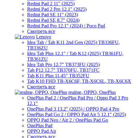
Redmi Pad 2 11" (2025)
Redmi Pad 2 Pro 12.1" (2025)
Redmi Pad SE 11" (2023)
Redmi Pad SE 8.7" (2024)
Redmi Pad Pro 12.1" (2024) / Poco Pad
Смотреть все
Lenovo
Idea Tab / Tab K11 2nd Gen (2025) TB336FU,
TB336ZU
Idea Tab Plus 12.1" / Tab K12 (2025) TB361FU,
TB361ZU
Idea Tab Pro 12.7" TB373FU (2025)
Tab P12 12.7" TB370FU, TB371FC
Tab K11 Plus 11.45" TB352FU
Tab K10 FHD TB-X6C6F, TB-X6C6L, TB-X6C6X
Смотреть все
realme, OPPO, OnePlus
OnePlus Pad 2 / OnePlus Pad Pro / Oppo Pad 3 Pro
12.1"
OnePlus Pad 3 13.2" (2025) / OPPO Pad 4 Pro
OnePlus Pad Go 2 / OPPO Pad Air 5 12.1" (2025)
OPPO Pad Neo / Air 2 / OnePlus Pad Go
OnePlus Pad
OPPO Pad Air
Смотреть все