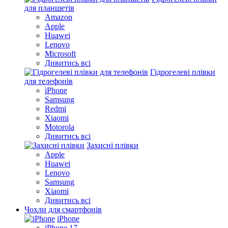
для планшетів
Amazon
Apple
Huawei
Lenovo
Microsoft
Дивитись всі
Гідрогелеві плівки
для телефонів
iPhone
Samsung
Redmi
Xiaomi
Motorola
Дивитись всі
Захисні плівки
Apple
Huawei
Lenovo
Samsung
Xiaomi
Дивитись всі
Чохли для смартфонів
iPhone
iPhone 17