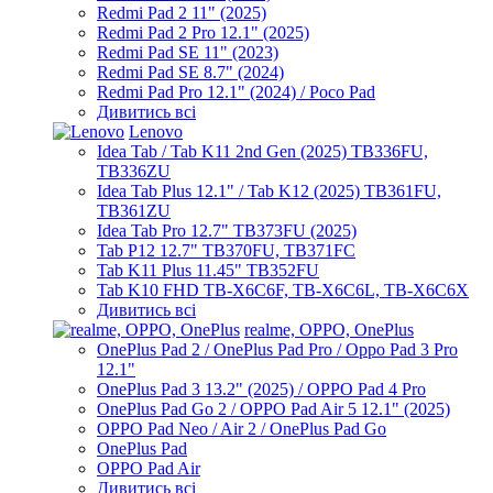
Redmi Pad 2 11" (2025)
Redmi Pad 2 Pro 12.1" (2025)
Redmi Pad SE 11" (2023)
Redmi Pad SE 8.7" (2024)
Redmi Pad Pro 12.1" (2024) / Poco Pad
Дивитись всі
Lenovo
Idea Tab / Tab K11 2nd Gen (2025) TB336FU,
TB336ZU
Idea Tab Plus 12.1" / Tab K12 (2025) TB361FU,
TB361ZU
Idea Tab Pro 12.7" TB373FU (2025)
Tab P12 12.7" TB370FU, TB371FC
Tab K11 Plus 11.45" TB352FU
Tab K10 FHD TB-X6C6F, TB-X6C6L, TB-X6C6X
Дивитись всі
realme, OPPO, OnePlus
OnePlus Pad 2 / OnePlus Pad Pro / Oppo Pad 3 Pro
12.1"
OnePlus Pad 3 13.2" (2025) / OPPO Pad 4 Pro
OnePlus Pad Go 2 / OPPO Pad Air 5 12.1" (2025)
OPPO Pad Neo / Air 2 / OnePlus Pad Go
OnePlus Pad
OPPO Pad Air
Дивитись всі