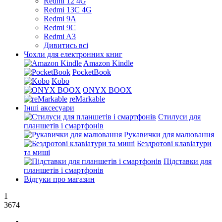
Redmi 12 4G
Redmi 13C 4G
Redmi 9A
Redmi 9C
Redmi A3
Дивитись всі
Чохли для електронних книг
Amazon Kindle
PocketBook
Kobo
ONYX BOOX
reMarkable
Інші аксесуари
Стилуси для
планшетів і смартфонів
Рукавички для малювання
Бездротові клавіатури
та миші
Підставки для
планшетів і смартфонів
Відгуки про магазин
1
3674