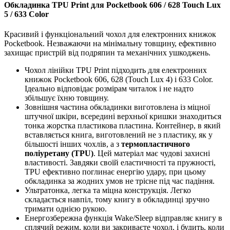
Обкладинка TPU Print для Pocketbook 606 / 628 Touch Lux
5 / 633 Color
Красивий і функціональний чохол для електронних книжок
Pocketbook. Незважаючи на мінімальну товщину, ефективно
захищає пристрій від подряпин та механічних ушкоджень.
Чохол лінійки TPU Print підходить для електронних
книжок Pocketbook 606, 628 (Touch Lux 4) і 633 Color.
Ідеально відповідає розмірам читалок і не надто
збільшує їхню товщину.
Зовнішня частина обкладинки виготовлена із міцної
штучної шкіри, всередині верхньої кришки знаходиться
тонка жорстка пластикова пластина. Контейнер, в який
вставляється книга, виготовлений не з пластику, як у
більшості інших чохлів, а з
термопластичного
поліуретану (TPU)
. Цей матеріал має чудові захисні
властивості. Завдяки своїй еластичності та пружності,
TPU ефективно поглинає енергію удару, при цьому
обкладинка за жодних умов не трісне під час падіння.
Ультратонка, легка та міцна конструкція. Легко
складається навпіл, тому книгу в обкладинці зручно
тримати однією рукою.
Енергозбережна функція Wake/Sleep відправляє книгу в
сплячий режим, коли ви закриваєте чохол, і будить, коли