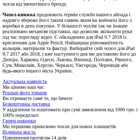
чохла від іменитішого бренду.
Чохол-книжка
продовжить термін служби вашого айпада і
надовго збереже його таким самим, яким ви вийняли його з
коробки в день покупки. У більшості чохлів так чи інакше
реалізовано механізм підставки, що дозволяє звільнити руки
під час перегляду відео. Є обкладинки для iPad 9.7 2018 із
кріпленням для Apple Pencil. Найширша різноманітність
кольорів, матеріалів та фактур. Вибирайте свій чохол для iPad
9.7 2017 або 2018, і вже наступного дня ми доставимо його до
Дніпра, Харкова, Одеси, Львова, Вінниці, Полтави, Рівного,
Сум, Миколаїв, Херсон, Черкаси, Ужгорода, Чернівців або
будь-якого іншого міста України.
Актуальна наявність
Ми цінимо ваш час
Реальні фото товарів
Ви отримаєте саме те, що бачите
Безкоштовна доставка
У відділення та поштомати при сумі замовлення від 1000 грн. і
100% передплаті
Гарячі новинки
Ми першими привозимо чохли для нових планшетів
Відмінна якість
Повернення протягом 14 днів