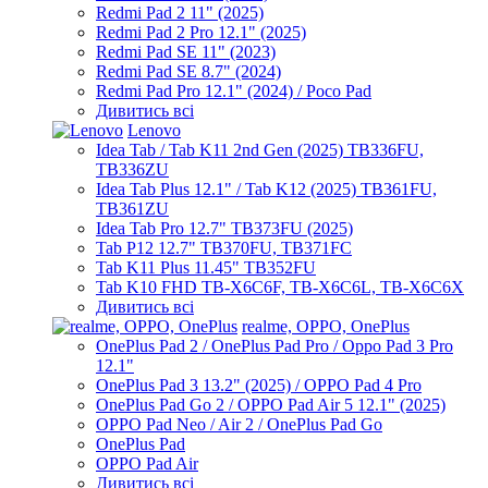
Redmi Pad 2 11" (2025)
Redmi Pad 2 Pro 12.1" (2025)
Redmi Pad SE 11" (2023)
Redmi Pad SE 8.7" (2024)
Redmi Pad Pro 12.1" (2024) / Poco Pad
Дивитись всі
Lenovo
Idea Tab / Tab K11 2nd Gen (2025) TB336FU,
TB336ZU
Idea Tab Plus 12.1" / Tab K12 (2025) TB361FU,
TB361ZU
Idea Tab Pro 12.7" TB373FU (2025)
Tab P12 12.7" TB370FU, TB371FC
Tab K11 Plus 11.45" TB352FU
Tab K10 FHD TB-X6C6F, TB-X6C6L, TB-X6C6X
Дивитись всі
realme, OPPO, OnePlus
OnePlus Pad 2 / OnePlus Pad Pro / Oppo Pad 3 Pro
12.1"
OnePlus Pad 3 13.2" (2025) / OPPO Pad 4 Pro
OnePlus Pad Go 2 / OPPO Pad Air 5 12.1" (2025)
OPPO Pad Neo / Air 2 / OnePlus Pad Go
OnePlus Pad
OPPO Pad Air
Дивитись всі