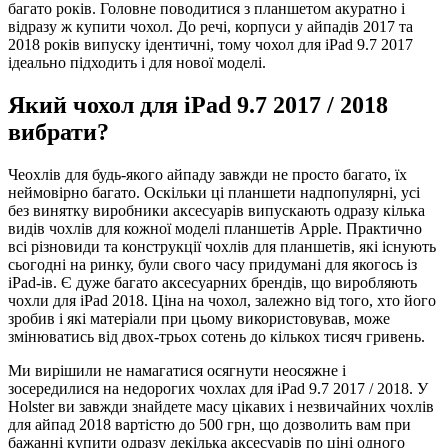
багато років. Головне поводитися з планшетом акуратно і
відразу ж купити чохол. До речі, корпуси у айпадів 2017 та
2018 років випуску ідентичні, тому чохол для iPad 9.7 2017
ідеально підходить і для нової моделі.
Який чохол для iPad 9.7 2017 / 2018
вибрати?
Чеохлів для будь-якого айпаду завжди не просто багато, їх
неймовірно багато. Оскільки ці планшети надпопулярні, усі
без винятку виробники аксесуарів випускають одразу кілька
видів чохлів для кожної моделі планшетів Apple. Практично
всі різновиди та конструкції чохлів для планшетів, які існують
сьогодні на ринку, були свого часу придумані для якогось із
iPad-ів. Є дуже багато аксесуарних брендів, що виробляють
чохли для iPad 2018. Ціна на чохол, залежно від того, хто його
зробив і які матеріали при цьому використовував, може
змінюватись від двох-трьох сотень до кількох тисяч гривень.
Ми вирішили не намагатися осягнути неосяжне і
зосередилися на недорогих чохлах для iPad 9.7 2017 / 2018. У
Holster ви завжди знайдете масу цікавих і незвичайних чохлів
для айпад 2018 вартістю до 500 грн, що дозволить вам при
бажанні купити одразу декілька аксесуарів по ціні одного