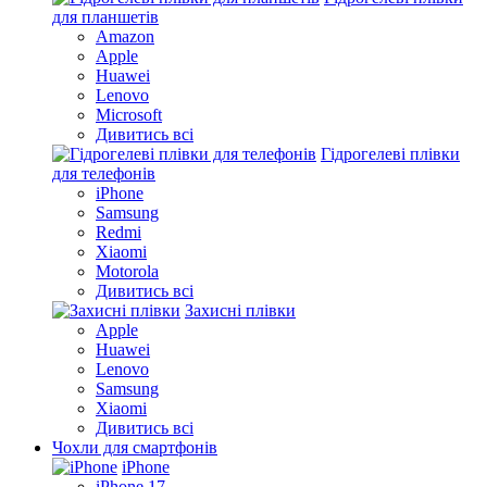
для планшетів
Amazon
Apple
Huawei
Lenovo
Microsoft
Дивитись всі
Гідрогелеві плівки
для телефонів
iPhone
Samsung
Redmi
Xiaomi
Motorola
Дивитись всі
Захисні плівки
Apple
Huawei
Lenovo
Samsung
Xiaomi
Дивитись всі
Чохли для смартфонів
iPhone
iPhone 17