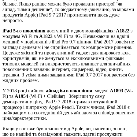
більше. Якщо раніше можна було продавати пристрої "як
айпад, тільки дешевше", то бюджетному (звичайно, за мірками
продуктів Apple) iPad 9.7 2017 протиставити щось дуже
непросто.
iPad 5-го покоління
доступний у двох модифікаціях:
A1822
з
модулем Wi-Fi та
A1823
з Wi-Fi та 4G. Незважаючи на вдвічі
менший у порівнянні з iPad Pro 9.7 цінник, iPad 2017 зовсім не
виглядає дешевим і не сприймається як компромісне рішення.
Це дуже якісний та продуктивний гаджет для широкого кола
користувачів, які не женуться за ексклюзивними фішками
топових моделей та використовують планшет для звичайних
повсякденних завдань: інтернет, соцмережі, відео, книги,
іграшки. З усіма цими завданнями iPad 9.7 2017 вопрається без
жлдних проблем.
У 2018 році вийшов
айпад 6-го покоління
, моделі
A1893
(Wi-
Fi) та
A1954
(Wi-Fi + Clellular) . Зберігши ту саму
демократичну ціну, iPad 9.7 2018 отримав потужніший
процесор і підтримку Apple Pencil. Таким чином, iPad 2018 є
найкращим на сьогоднішній день айпадом за співвідношенням
ціна/характеристики.
Якщо у вас вже був планшет від Apple, ви, напевно, знаєте,
що це надійні та безвідмовні гаджети, здатні прослужити