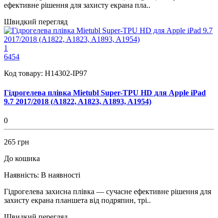
ефективне рішення для захисту екрана пла..
Швидкий перегляд
1
6454
Код товару:
H14302-IP97
Гідрогелева плівка Mietubl Super-TPU HD для Apple iPad
9.7 2017/2018 (A1822, A1823, A1893, A1954)
0
265 грн
До кошика
Наявність:
В наявності
Гідрогелева захисна плівка — сучасне ефективне рішення для
захисту екрана планшета від подряпин, трі..
Швидкий перегляд