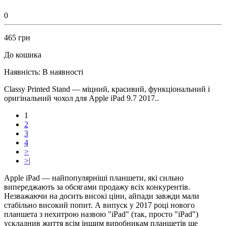
0
465 грн
До кошика
Наявність:
В наявності
Classy Printed Stand — міцний, красивий, функціональний і
оригінальний чохол для Apple iPad 9.7 2017..
1
2
3
4
>
>|
Apple iPad — найпопулярніші планшети, які сильно
випереджають за обсягами продажу всіх конкурентів.
Незважаючи на досить високі ціни, айпади завжди мали
стабільно високий попит. А випуск у 2017 році нового
планшета з нехитрою назвою "iPad" (так, просто "iPad")
ускладнив життя всім іншим виробникам планшетів ще