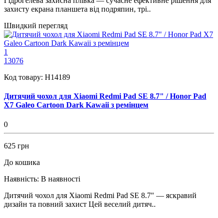
Гідрогелева захисна плівка — сучасне ефективне рішення для
захисту екрана планшета від подряпин, трі..
Швидкий перегляд
1
13076
Код товару:
H14189
Дитячий чохол для Xiaomi Redmi Pad SE 8.7" / Honor Pad
X7 Galeo Cartoon Dark Kawaii з ремінцем
0
625 грн
До кошика
Наявність:
В наявності
Дитячий чохол для Xiaomi Redmi Pad SE 8.7" — яскравий
дизайн та повний захист Цей веселий дитяч..