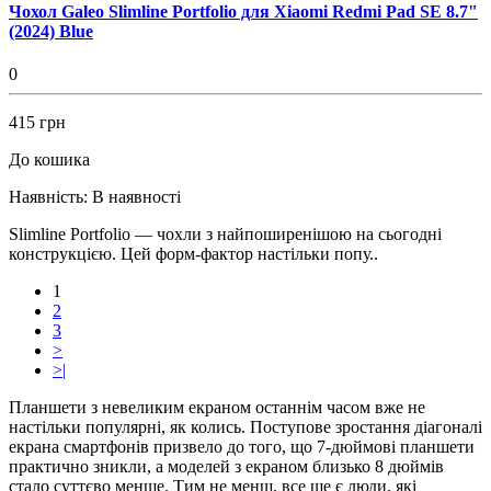
Чохол Galeo Slimline Portfolio для Xiaomi Redmi Pad SE 8.7"
(2024) Blue
0
415 грн
До кошика
Наявність:
В наявності
Slimline Portfolio — чохли з найпоширенішою на сьогодні
конструкцією. Цей форм-фактор настільки попу..
1
2
3
>
>|
Планшети з невеликим екраном останнім часом вже не
настільки популярні, як колись. Поступове зростання діагоналі
екрана смартфонів призвело до того, що 7-дюймові планшети
практично зникли, а моделей з екраном близько 8 дюймів
стало суттєво менше. Тим не менш, все ще є люди, які