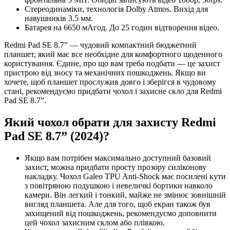
Стереодинаміки, технологія Dolby Atmos. Вихід для
навушників 3.5 мм.
Батарея на 6650 мАгод. До 25 годин відтворення відео.
Redmi Pad SE 8.7” — чудовий компактний бюджетний
планшет, який має все необхідне для комфортного щоденного
користування. Єдине, про що вам треба подбати — це захист
пристрою від зносу та механічних пошкоджень. Якщо ви
хочете, щоб планшет прослужив довго і зберігся в чудовому
стані, рекомендуємо придбати чохол і захисне скло для Redmi
Pad SE 8.7”.
Який чохол обрати для захисту Redmi
Pad SE 8.7” (2024)?
Якщо вам потрібен максимально доступний базовий
захист, можна придбати просту прозору силіконову
накладку. Чохол Galeo TPU Anti-Shock має посилені кути
з повітряною подушкою і невеличкі бортики навколо
камери. Він легкий і тонкий, майже не змінює зовнішній
вигляд планшета. Але для того, щоб екран також був
захищений від пошкоджень, рекомендуємо доповнити
цей чохол захисним склом або плівкою.