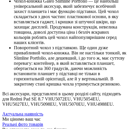
Чохол-книжка Galeo Slimline Portfolio — це найбільш
універсальний аксесуар, який забезпечує всебічний
захист планшета і має функцію підставки. Цей чохол
складається з двох частин: пластикової основи, в яку
вставляється гаджет, і кришки зі штучної шкіри, що
захищає дисплей. Продумана конструкція, невелика
товщина, доволі доступна ціна і безліч яскравих
кольорів роблять цей чохол найпопулярнішим серед
наших клієнтів.
Поворотний чохол з підставкою. Ще один дуже
привабливий чохол-книжка. Він не настільки тонкий, як
Slimline Portfolio, але дешевший, і до того ж, має суттєву
перевагу: контейнер, в який вставляється планшет,
обертається на 360 градусів, даючи можливість
встановити планшет у підставці не тільки в
горизонтальній орієнтації, але й у вертикальній. В
закритому стані кришка чохла утримується резинкою.
Всі аксесуари, представлені в цьому розділі сайту, підходять
для Redmi Pad SE 8.7 VHU5072EU, VHU5054EU,
VHU5027EU, VHU5098EU, VHU5070EU, VHU4988EU.
Актуальна наявність
Ми цінимо ваш час
Реальні фото товарів