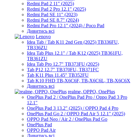
Redmi Pad 2 11" (2025)
Redmi Pad 2 Pro 12.1" (2025)
Redmi Pad SE 11" (2023)
Redmi Pad SE 8.7" (2024)
Redmi Pad Pro 12.1" (2024) / Poco Pad
Дивитись всі
Lenovo
Idea Tab / Tab K11 2nd Gen (2025) TB336FU,
TB336ZU
Idea Tab Plus 12.1" / Tab K12 (2025) TB361FU,
TB361ZU
Idea Tab Pro 12.7" TB373FU (2025)
Tab P12 12.7" TB370FU, TB371FC
Tab K11 Plus 11.45" TB352FU
Tab K10 FHD TB-X6C6F, TB-X6C6L, TB-X6C6X
Дивитись всі
realme, OPPO, OnePlus
OnePlus Pad 2 / OnePlus Pad Pro / Oppo Pad 3 Pro
12.1"
OnePlus Pad 3 13.2" (2025) / OPPO Pad 4 Pro
OnePlus Pad Go 2 / OPPO Pad Air 5 12.1" (2025)
OPPO Pad Neo / Air 2 / OnePlus Pad Go
OnePlus Pad
OPPO Pad Air
Дивитись всі