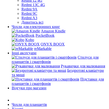
Redmi 12 4G
Redmi 13C 4G
Redmi 9A
Redmi 9C
Redmi A3
Дивитись всі
Чохли для електронних книг
Amazon Kindle
PocketBook
Kobo
ONYX BOOX
reMarkable
Інші аксесуари
Стилуси для
планшетів і смартфонів
Рукавички для малювання
Бездротові клавіатури
та миші
Підставки для
планшетів і смартфонів
Відгуки про магазин
Чохли для планшетів
Xiaomi