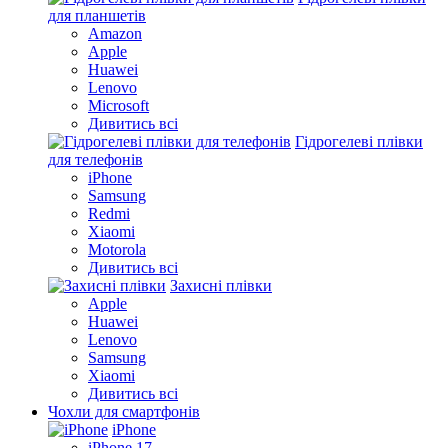
для планшетів
Amazon
Apple
Huawei
Lenovo
Microsoft
Дивитись всі
Гідрогелеві плівки
для телефонів
iPhone
Samsung
Redmi
Xiaomi
Motorola
Дивитись всі
Захисні плівки
Apple
Huawei
Lenovo
Samsung
Xiaomi
Дивитись всі
Чохли для смартфонів
iPhone
iPhone 17