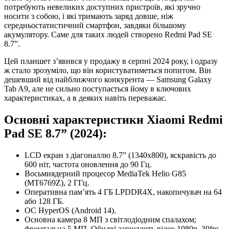
потребують невеликих доступних пристроїв, які зручно
носити з собою, і які тримають заряд довше, ніж
середньостатистичний смартфон, завдяки більшому
акумулятору. Саме для таких людей створено Redmi Pad SE
8.7”.
Цей планшет з’явився у продажу в серпні 2024 року, і одразу
ж стало зрозуміло, що він користуватиметься попитом. Він
дешевший від найближчого конкурента — Samsung Galaxy
Tab A9, але не сильно поступається йому в ключових
характеристиках, а в деяких навіть переважає.
Основні характеристики Xiaomi Redmi
Pad SE 8.7” (2024):
LCD екран з діагоналлю 8.7” (1340х800), яскравість до
600 ніт, частота оновлення до 90 Гц.
Восьмиядерний процесор MediaTek Helio G85
(MT6769Z), 2 ГГц.
Оперативна пам’ять 4 ГБ LPDDR4X, накопичувач на 64
або 128 ГБ.
ОС HyperOS (Android 14).
Основна камера 8 МП з світлодіодним спалахом;
фронтальна 5 МП. Обидві записують відео 1080p, 30fps.