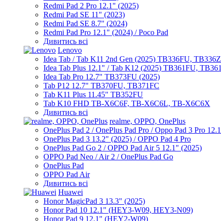
Redmi Pad 2 Pro 12.1" (2025)
Redmi Pad SE 11" (2023)
Redmi Pad SE 8.7" (2024)
Redmi Pad Pro 12.1" (2024) / Poco Pad
Дивитись всі
Lenovo
Idea Tab / Tab K11 2nd Gen (2025) TB336FU, TB336
Idea Tab Plus 12.1" / Tab K12 (2025) TB361FU, TB3
Idea Tab Pro 12.7" TB373FU (2025)
Tab P12 12.7" TB370FU, TB371FC
Tab K11 Plus 11.45" TB352FU
Tab K10 FHD TB-X6C6F, TB-X6C6L, TB-X6C6X
Дивитись всі
realme, OPPO, OnePlus
OnePlus Pad 2 / OnePlus Pad Pro / Oppo Pad 3 Pro 12.
OnePlus Pad 3 13.2" (2025) / OPPO Pad 4 Pro
OnePlus Pad Go 2 / OPPO Pad Air 5 12.1" (2025)
OPPO Pad Neo / Air 2 / OnePlus Pad Go
OnePlus Pad
OPPO Pad Air
Дивитись всі
Huawei
Honor MagicPad 3 13.3" (2025)
Honor Pad 10 12.1" (HEY3-W09, HEY3-N09)
Honor Pad 9 12.1" (HEY2-W09)