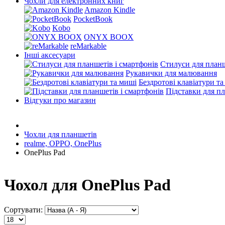
Чохли для електронних книг
Amazon Kindle
PocketBook
Kobo
ONYX BOOX
reMarkable
Інші аксесуари
Стилуси для планш
Рукавички для малювання
Бездротові клавіатури т
Підставки для пл
Відгуки про магазин
Чохли для планшетів
realme, OPPO, OnePlus
OnePlus Pad
Чохол для OnePlus Pad
Сортувати: