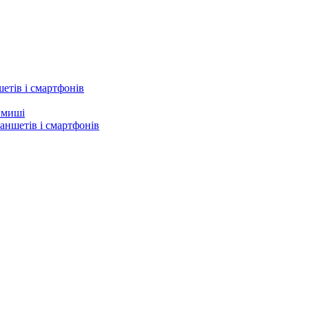
етів і смартфонів
а миші
аншетів і смартфонів