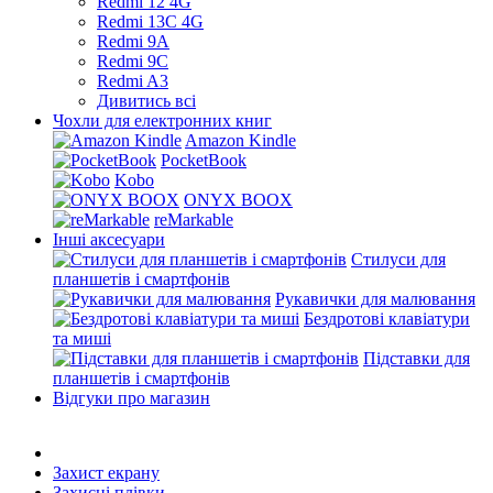
Redmi 12 4G
Redmi 13C 4G
Redmi 9A
Redmi 9C
Redmi A3
Дивитись всі
Чохли для електронних книг
Amazon Kindle
PocketBook
Kobo
ONYX BOOX
reMarkable
Інші аксесуари
Стилуси для
планшетів і смартфонів
Рукавички для малювання
Бездротові клавіатури
та миші
Підставки для
планшетів і смартфонів
Відгуки про магазин
Захист екрану
Захисні плівки