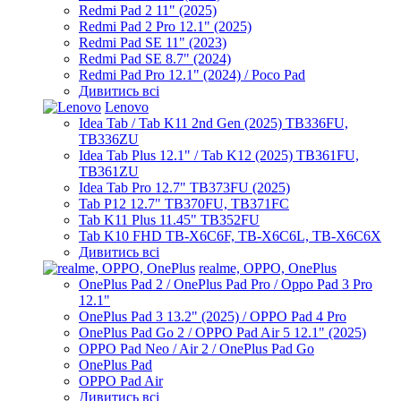
Redmi Pad 2 11" (2025)
Redmi Pad 2 Pro 12.1" (2025)
Redmi Pad SE 11" (2023)
Redmi Pad SE 8.7" (2024)
Redmi Pad Pro 12.1" (2024) / Poco Pad
Дивитись всі
Lenovo
Idea Tab / Tab K11 2nd Gen (2025) TB336FU,
TB336ZU
Idea Tab Plus 12.1" / Tab K12 (2025) TB361FU,
TB361ZU
Idea Tab Pro 12.7" TB373FU (2025)
Tab P12 12.7" TB370FU, TB371FC
Tab K11 Plus 11.45" TB352FU
Tab K10 FHD TB-X6C6F, TB-X6C6L, TB-X6C6X
Дивитись всі
realme, OPPO, OnePlus
OnePlus Pad 2 / OnePlus Pad Pro / Oppo Pad 3 Pro
12.1"
OnePlus Pad 3 13.2" (2025) / OPPO Pad 4 Pro
OnePlus Pad Go 2 / OPPO Pad Air 5 12.1" (2025)
OPPO Pad Neo / Air 2 / OnePlus Pad Go
OnePlus Pad
OPPO Pad Air
Дивитись всі