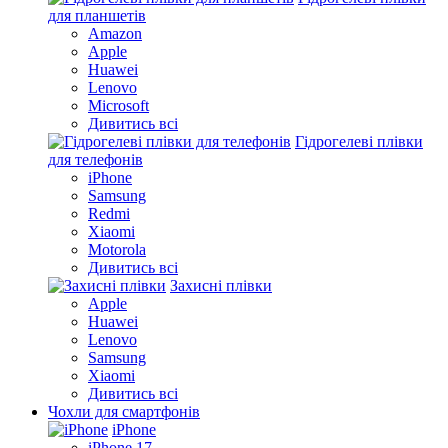
для планшетів
Amazon
Apple
Huawei
Lenovo
Microsoft
Дивитись всі
Гідрогелеві плівки
для телефонів
iPhone
Samsung
Redmi
Xiaomi
Motorola
Дивитись всі
Захисні плівки
Apple
Huawei
Lenovo
Samsung
Xiaomi
Дивитись всі
Чохли для смартфонів
iPhone
iPhone 17