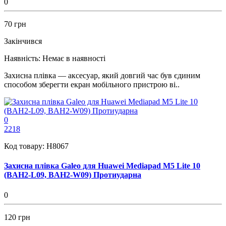
0
70 грн
Закінчився
Наявність:
Немає в наявності
Захисна плівка — аксесуар, який довгий час був єдиним
способом зберегти екран мобільного пристрою ві..
0
2218
Код товару:
H8067
Захисна плівка Galeo для Huawei Mediapad M5 Lite 10
(BAH2-L09, BAH2-W09) Протиударна
0
120 грн