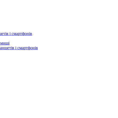
етів і смартфонів
а миші
аншетів і смартфонів