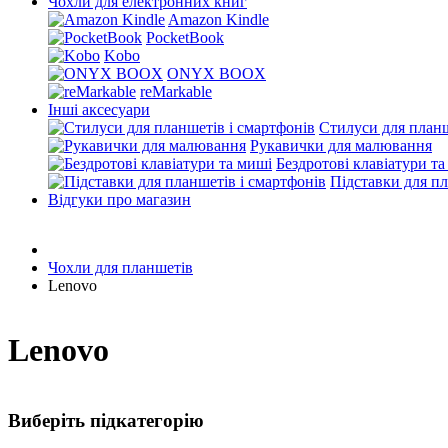
Чохли для електронних книг
Amazon Kindle
PocketBook
Kobo
ONYX BOOX
reMarkable
Інші аксесуари
Стилуси для планш
Рукавички для малювання
Бездротові клавіатури т
Підставки для пл
Відгуки про магазин
Чохли для планшетів
Lenovo
Lenovo
Виберіть підкатегорію