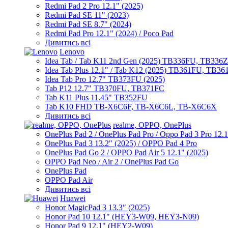
Redmi Pad 2 Pro 12.1" (2025)
Redmi Pad SE 11" (2023)
Redmi Pad SE 8.7" (2024)
Redmi Pad Pro 12.1" (2024) / Poco Pad
Дивитись всі
Lenovo
Idea Tab / Tab K11 2nd Gen (2025) TB336FU, TB336
Idea Tab Plus 12.1" / Tab K12 (2025) TB361FU, TB3
Idea Tab Pro 12.7" TB373FU (2025)
Tab P12 12.7" TB370FU, TB371FC
Tab K11 Plus 11.45" TB352FU
Tab K10 FHD TB-X6C6F, TB-X6C6L, TB-X6C6X
Дивитись всі
realme, OPPO, OnePlus
OnePlus Pad 2 / OnePlus Pad Pro / Oppo Pad 3 Pro 12.
OnePlus Pad 3 13.2" (2025) / OPPO Pad 4 Pro
OnePlus Pad Go 2 / OPPO Pad Air 5 12.1" (2025)
OPPO Pad Neo / Air 2 / OnePlus Pad Go
OnePlus Pad
OPPO Pad Air
Дивитись всі
Huawei
Honor MagicPad 3 13.3" (2025)
Honor Pad 10 12.1" (HEY3-W09, HEY3-N09)
Honor Pad 9 12.1" (HEY2-W09)