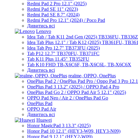
Redmi Pad 2 Pro 12.1" (2025)
Redmi Pad SE 11" (2023)
Redmi Pad SE 8.7" (2024)
Redmi Pad Pro 12.1" (2024) / Poco Pad
Дивитись всі
Lenovo
Idea Tab / Tab K11 2nd Gen (2025) TB336FU, TB336
Idea Tab Plus 12.1" / Tab K12 (2025) TB361FU, TB3
Idea Tab Pro 12.7" TB373FU (2025)
Tab P12 12.7" TB370FU, TB371FC
Tab K11 Plus 11.45" TB352FU
Tab K10 FHD TB-X6C6F, TB-X6C6L, TB-X6C6X
Дивитись всі
realme, OPPO, OnePlus
OnePlus Pad 2 / OnePlus Pad Pro / Oppo Pad 3 Pro 12.
OnePlus Pad 3 13.2" (2025) / OPPO Pad 4 Pro
OnePlus Pad Go 2 / OPPO Pad Air 5 12.1" (2025)
OPPO Pad Neo / Air 2 / OnePlus Pad Go
OnePlus Pad
OPPO Pad Air
Дивитись всі
Huawei
Honor MagicPad 3 13.3" (2025)
Honor Pad 10 12.1" (HEY3-W09, HEY3-N09)
Honor Pad 9 12.1" (HEY2-W09)