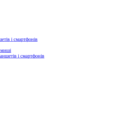
етів і смартфонів
а миші
аншетів і смартфонів