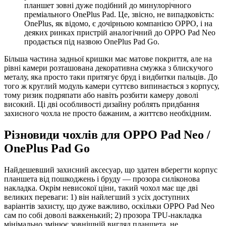
планшет зовні дуже подібний до минулорічного
преміального OnePlus Pad. Це, звісно, не випадковість:
OnePlus, як відомо, є дочірньою компанією OPPO, і на
деяких ринках пристрій аналогічний до OPPO Pad Neo
продається під назвою OnePlus Pad Go.
Більша частина задньої кришки має матове покриття, але на
рівні камери розташована декоративна смужка з блискучого
металу, яка просто таки притягує бруд і видбитки пальців. До
того ж круглий модуль камери суттєво випинається з корпусу,
тому ризик подряпати або навіть розбити камеру доволі
високий. Ці дві особливості дизайну роблять придбання
захисного чохла не просто бажаним, а життєво необхідним.
Різновиди чохлів для OPPO Pad Neo /
OnePlus Pad Go
Найдешевший захисний аксесуар, що здатен вберегти корпус
планшета від пошкоджень і бруду — прозора силіконова
накладка. Окрім невисокої ціни, такий чохол має ще дві
великих переваги: 1) він найлегший з усіх доступних
варіантів захисту, що дуже важливо, оскільки OPPO Pad Neo
сам по собі доволі важкенький; 2) прозора TPU-накладка
мінімально змінює зовнішній вигляд планшета, не