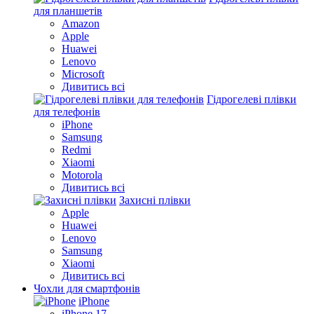
для планшетів
Amazon
Apple
Huawei
Lenovo
Microsoft
Дивитись всі
Гідрогелеві плівки
для телефонів
iPhone
Samsung
Redmi
Xiaomi
Motorola
Дивитись всі
Захисні плівки
Apple
Huawei
Lenovo
Samsung
Xiaomi
Дивитись всі
Чохли для смартфонів
iPhone
iPhone 17