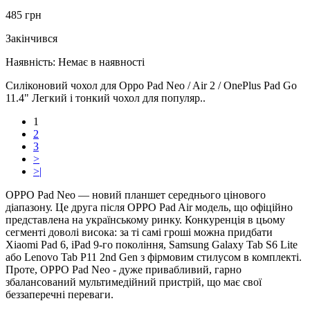
485 грн
Закінчився
Наявність:
Немає в наявності
Силіконовий чохол для Oppo Pad Neo / Air 2 / OnePlus Pad Go
11.4" Легкий і тонкий чохол для популяр..
1
2
3
>
>|
OPPO Pad Neo — новий планшет середнього цінового
діапазону. Це друга після OPPO Pad Air модель, що офіційно
представлена на українському ринку. Конкуренція в цьому
сегменті доволі висока: за ті самі гроші можна придбати
Xiaomi Pad 6, iPad 9-го покоління, Samsung Galaxy Tab S6 Lite
або Lenovo Tab P11 2nd Gen з фірмовим стилусом в комплекті.
Проте, OPPO Pad Neo - дуже привабливий, гарно
збалансований мультимедійний пристрій, що має свої
беззаперечні переваги.