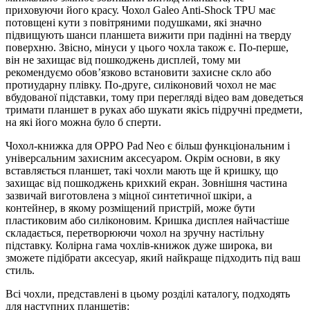
приховуючи його красу. Чохол Galeo Anti-Shock TPU має
потовщені кути з повітряними подушками, які значно
підвищують шанси планшета вижити при падінні на тверду
поверхню. Звісно, мінуси у цього чохла також є. По-перше,
він не захищає від пошкоджень дисплей, тому ми
рекомендуємо обов’язково встановити захисне скло або
протиударну плівку. По-друге, силіконовий чохол не має
вбудованої підставки, тому при перегляді відео вам доведеться
тримати планшет в руках або шукати якісь підручні предмети,
на які його можна було б сперти.
Чохол-книжка для OPPO Pad Neo є більш функціональним і
універсальним захисним аксесуаром. Окрім основи, в яку
вставляється планшет, такі чохли мають ще й кришку, що
захищає від пошкоджень крихкий екран. Зовнішня частина
зазвичай виготовлена з міцної синтетичної шкіри, а
контейнер, в якому розміщений пристрій, може бути
пластиковим або силіконовим. Кришка дисплея найчастіше
складається, перетворюючи чохол на зручну настільну
підставку. Колірна гама чохлів-книжок дуже широка, ви
зможете підібрати аксесуар, який найкраще підходить під ваш
стиль.
Всі чохли, представлені в цьому розділі каталогу, подходять
для наступних планшетів: