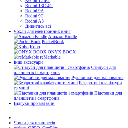
Redmi 12 4G
Redmi 13C 4G
Redmi 9A
Redmi 9C
Redmi A3
Дивитись всі
Чохли для електронних книг
Amazon Kindle
PocketBook
Kobo
ONYX BOOX
reMarkable
Інші аксесуари
Стилуси для
планшетів і смартфонів
Рукавички для малювання
Бездротові клавіатури
та миші
Підставки для
планшетів і смартфонів
Відгуки про магазин
Чохли для планшетів
realme, OPPO, OnePlus