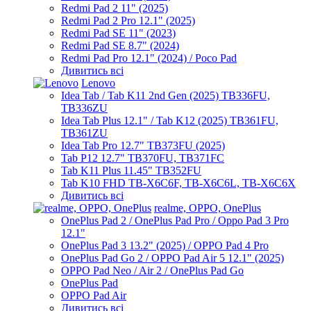
Redmi Pad 2 11" (2025)
Redmi Pad 2 Pro 12.1" (2025)
Redmi Pad SE 11" (2023)
Redmi Pad SE 8.7" (2024)
Redmi Pad Pro 12.1" (2024) / Poco Pad
Дивитись всі
Lenovo
Idea Tab / Tab K11 2nd Gen (2025) TB336FU,
TB336ZU
Idea Tab Plus 12.1" / Tab K12 (2025) TB361FU,
TB361ZU
Idea Tab Pro 12.7" TB373FU (2025)
Tab P12 12.7" TB370FU, TB371FC
Tab K11 Plus 11.45" TB352FU
Tab K10 FHD TB-X6C6F, TB-X6C6L, TB-X6C6X
Дивитись всі
realme, OPPO, OnePlus
OnePlus Pad 2 / OnePlus Pad Pro / Oppo Pad 3 Pro
12.1"
OnePlus Pad 3 13.2" (2025) / OPPO Pad 4 Pro
OnePlus Pad Go 2 / OPPO Pad Air 5 12.1" (2025)
OPPO Pad Neo / Air 2 / OnePlus Pad Go
OnePlus Pad
OPPO Pad Air
Дивитись всі