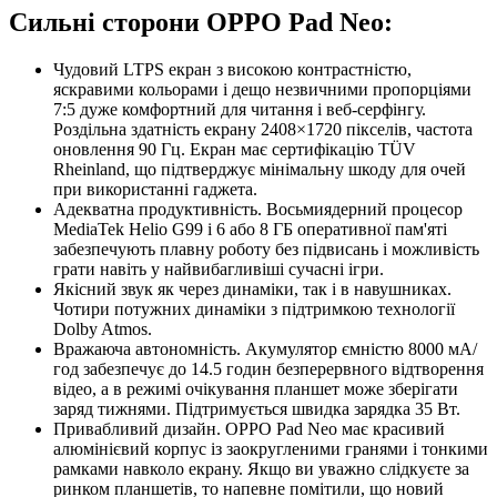
Сильні сторони OPPO Pad Neo:
Чудовий LTPS екран з високою контрастністю,
яскравими кольорами і дещо незвичними пропорціями
7:5 дуже комфортний для читання і веб-серфінгу.
Роздільна здатність екрану 2408×1720 пікселів, частота
оновлення 90 Гц. Екран має сертифікацію TÜV
Rheinland, що підтверджує мінімальну шкоду для очей
при використанні гаджета.
Адекватна продуктивність. Восьмиядерний процесор
MediaTek Helio G99 і 6 або 8 ГБ оперативної пам'яті
забезпечують плавну роботу без підвисань і можливість
грати навіть у найвибагливіші сучасні ігри.
Якісний звук як через динаміки, так і в навушниках.
Чотири потужних динаміки з підтримкою технології
Dolby Atmos.
Вражаюча автономність. Акумулятор ємністю 8000 мА/
год забезпечує до 14.5 годин безперервного відтворення
відео, а в режимі очікування планшет може зберігати
заряд тижнями. Підтримується швидка зарядка 35 Вт.
Привабливий дизайн. OPPO Pad Neo має красивий
алюмінієвий корпус із заокругленими гранями і тонкими
рамками навколо екрану. Якщо ви уважно слідкуєте за
ринком планшетів, то напевне помітили, що новий