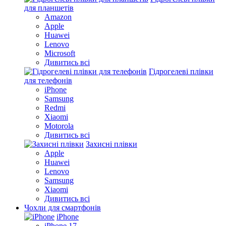
для планшетів
Amazon
Apple
Huawei
Lenovo
Microsoft
Дивитись всі
Гідрогелеві плівки
для телефонів
iPhone
Samsung
Redmi
Xiaomi
Motorola
Дивитись всі
Захисні плівки
Apple
Huawei
Lenovo
Samsung
Xiaomi
Дивитись всі
Чохли для смартфонів
iPhone
iPhone 17