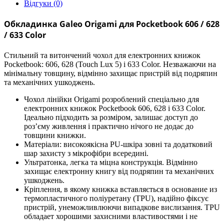
Відгуки (0)
Обкладинка Galeo Origami для Pocketbook 606 / 628
/ 633 Color
Стильний та витончений чохол для електронних книжок
Pocketbook: 606, 628 (Touch Lux 5) і 633 Color. Незважаючи на
мінімальну товщину, відмінно захищає пристрій від подряпин
та механічних ушкоджень.
Чохол лінійки Origami розроблений спеціально для
електронних книжок Pocketbook 606, 628 і 633 Color.
Ідеально підходить за розміром, залишає доступ до
роз’єму живлення і практично нічого не додає до
товщини книжки.
Матеріали: високоякісна PU-шкіра зовні та додатковий
шар захисту з мікрофібри всередині.
Ультратонка, легка та міцна конструкція. Відмінно
захищає електронну книгу від подряпин та механічних
ушкоджень.
Кріплення, в якому книжка вставляється в основание из
термопластичного поліуретану (TPU), надійно фіксує
пристрій, унеможливлюючи випадкове вислизання. TPU
обладает хорошими захисними властивостями і не