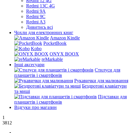
Redmi 12 4G
Redmi 13C 4G
Redmi 9A
Redmi 9C
Redmi A3
Дивитись всі
Чохли для електронних книг
Amazon Kindle
PocketBook
Kobo
ONYX BOOX
reMarkable
Інші аксесуари
Стилуси для
планшетів і смартфонів
Рукавички для малювання
Бездротові клавіатури
та миші
Підставки для
планшетів і смартфонів
Відгуки про магазин
1
3812