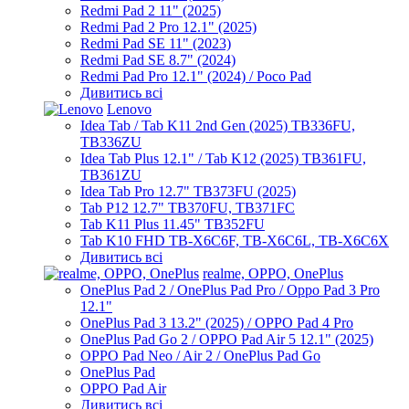
Redmi Pad 2 11" (2025)
Redmi Pad 2 Pro 12.1" (2025)
Redmi Pad SE 11" (2023)
Redmi Pad SE 8.7" (2024)
Redmi Pad Pro 12.1" (2024) / Poco Pad
Дивитись всі
Lenovo
Idea Tab / Tab K11 2nd Gen (2025) TB336FU,
TB336ZU
Idea Tab Plus 12.1" / Tab K12 (2025) TB361FU,
TB361ZU
Idea Tab Pro 12.7" TB373FU (2025)
Tab P12 12.7" TB370FU, TB371FC
Tab K11 Plus 11.45" TB352FU
Tab K10 FHD TB-X6C6F, TB-X6C6L, TB-X6C6X
Дивитись всі
realme, OPPO, OnePlus
OnePlus Pad 2 / OnePlus Pad Pro / Oppo Pad 3 Pro
12.1"
OnePlus Pad 3 13.2" (2025) / OPPO Pad 4 Pro
OnePlus Pad Go 2 / OPPO Pad Air 5 12.1" (2025)
OPPO Pad Neo / Air 2 / OnePlus Pad Go
OnePlus Pad
OPPO Pad Air
Дивитись всі