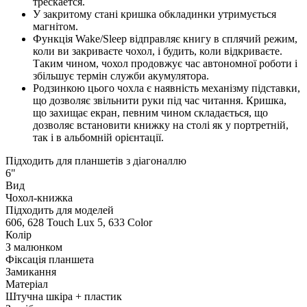
трескается.
У закритому стані кришка обкладинки утримується
магнітом.
Функція Wake/Sleep відправляє книгу в сплячий режим,
коли ви закриваєте чохол, і будить, коли відкриваєте.
Таким чином, чохол продовжує час автономної роботи і
збільшує термін служби акумулятора.
Родзинкою цього чохла є наявність механізму підставки,
що дозволяє звільнити руки під час читання. Кришка,
що захищає екран, певним чином складається, що
дозволяє встановити книжку на столі як у портретній,
так і в альбомній орієнтації.
Підходить для планшетів з діагоналлю
6"
Вид
Чохол-книжка
Підходить для моделей
606, 628 Touch Lux 5, 633 Color
Колір
З малюнком
Фіксація планшета
Замикання
Матеріал
Штучна шкіра + пластик