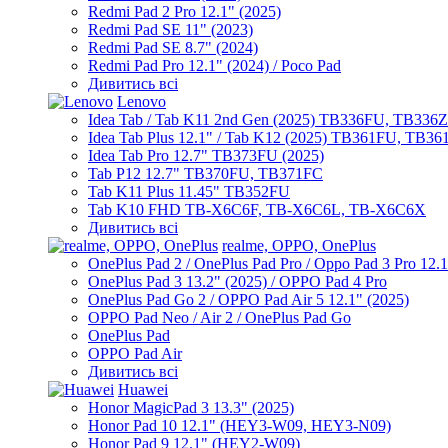
Redmi Pad 2 Pro 12.1" (2025)
Redmi Pad SE 11" (2023)
Redmi Pad SE 8.7" (2024)
Redmi Pad Pro 12.1" (2024) / Poco Pad
Дивитись всі
Lenovo
Idea Tab / Tab K11 2nd Gen (2025) TB336FU, TB336
Idea Tab Plus 12.1" / Tab K12 (2025) TB361FU, TB3
Idea Tab Pro 12.7" TB373FU (2025)
Tab P12 12.7" TB370FU, TB371FC
Tab K11 Plus 11.45" TB352FU
Tab K10 FHD TB-X6C6F, TB-X6C6L, TB-X6C6X
Дивитись всі
realme, OPPO, OnePlus
OnePlus Pad 2 / OnePlus Pad Pro / Oppo Pad 3 Pro 12.
OnePlus Pad 3 13.2" (2025) / OPPO Pad 4 Pro
OnePlus Pad Go 2 / OPPO Pad Air 5 12.1" (2025)
OPPO Pad Neo / Air 2 / OnePlus Pad Go
OnePlus Pad
OPPO Pad Air
Дивитись всі
Huawei
Honor MagicPad 3 13.3" (2025)
Honor Pad 10 12.1" (HEY3-W09, HEY3-N09)
Honor Pad 9 12.1" (HEY2-W09)