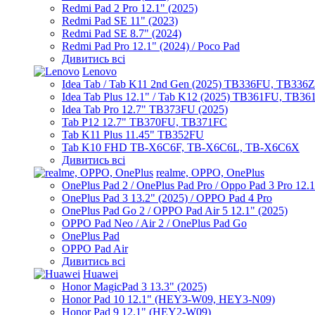
Redmi Pad 2 Pro 12.1" (2025)
Redmi Pad SE 11" (2023)
Redmi Pad SE 8.7" (2024)
Redmi Pad Pro 12.1" (2024) / Poco Pad
Дивитись всі
Lenovo
Idea Tab / Tab K11 2nd Gen (2025) TB336FU, TB336
Idea Tab Plus 12.1" / Tab K12 (2025) TB361FU, TB3
Idea Tab Pro 12.7" TB373FU (2025)
Tab P12 12.7" TB370FU, TB371FC
Tab K11 Plus 11.45" TB352FU
Tab K10 FHD TB-X6C6F, TB-X6C6L, TB-X6C6X
Дивитись всі
realme, OPPO, OnePlus
OnePlus Pad 2 / OnePlus Pad Pro / Oppo Pad 3 Pro 12.
OnePlus Pad 3 13.2" (2025) / OPPO Pad 4 Pro
OnePlus Pad Go 2 / OPPO Pad Air 5 12.1" (2025)
OPPO Pad Neo / Air 2 / OnePlus Pad Go
OnePlus Pad
OPPO Pad Air
Дивитись всі
Huawei
Honor MagicPad 3 13.3" (2025)
Honor Pad 10 12.1" (HEY3-W09, HEY3-N09)
Honor Pad 9 12.1" (HEY2-W09)