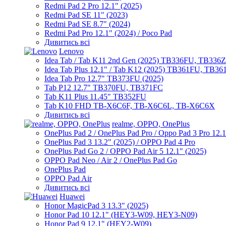
Redmi Pad 2 Pro 12.1" (2025)
Redmi Pad SE 11" (2023)
Redmi Pad SE 8.7" (2024)
Redmi Pad Pro 12.1" (2024) / Poco Pad
Дивитись всі
Lenovo
Idea Tab / Tab K11 2nd Gen (2025) TB336FU, TB336
Idea Tab Plus 12.1" / Tab K12 (2025) TB361FU, TB3
Idea Tab Pro 12.7" TB373FU (2025)
Tab P12 12.7" TB370FU, TB371FC
Tab K11 Plus 11.45" TB352FU
Tab K10 FHD TB-X6C6F, TB-X6C6L, TB-X6C6X
Дивитись всі
realme, OPPO, OnePlus
OnePlus Pad 2 / OnePlus Pad Pro / Oppo Pad 3 Pro 12.
OnePlus Pad 3 13.2" (2025) / OPPO Pad 4 Pro
OnePlus Pad Go 2 / OPPO Pad Air 5 12.1" (2025)
OPPO Pad Neo / Air 2 / OnePlus Pad Go
OnePlus Pad
OPPO Pad Air
Дивитись всі
Huawei
Honor MagicPad 3 13.3" (2025)
Honor Pad 10 12.1" (HEY3-W09, HEY3-N09)
Honor Pad 9 12.1" (HEY2-W09)