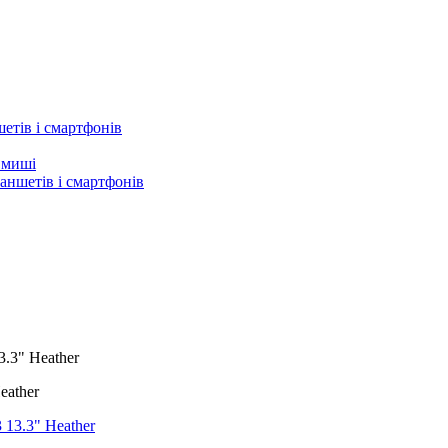
етів і смартфонів
а миші
аншетів і смартфонів
3.3" Heather
eather