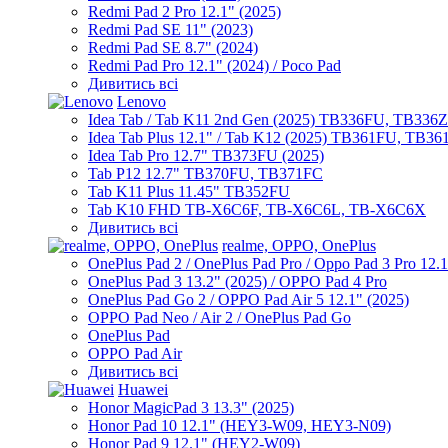
Redmi Pad 2 Pro 12.1" (2025)
Redmi Pad SE 11" (2023)
Redmi Pad SE 8.7" (2024)
Redmi Pad Pro 12.1" (2024) / Poco Pad
Дивитись всі
Lenovo
Idea Tab / Tab K11 2nd Gen (2025) TB336FU, TB336
Idea Tab Plus 12.1" / Tab K12 (2025) TB361FU, TB3
Idea Tab Pro 12.7" TB373FU (2025)
Tab P12 12.7" TB370FU, TB371FC
Tab K11 Plus 11.45" TB352FU
Tab K10 FHD TB-X6C6F, TB-X6C6L, TB-X6C6X
Дивитись всі
realme, OPPO, OnePlus
OnePlus Pad 2 / OnePlus Pad Pro / Oppo Pad 3 Pro 12.
OnePlus Pad 3 13.2" (2025) / OPPO Pad 4 Pro
OnePlus Pad Go 2 / OPPO Pad Air 5 12.1" (2025)
OPPO Pad Neo / Air 2 / OnePlus Pad Go
OnePlus Pad
OPPO Pad Air
Дивитись всі
Huawei
Honor MagicPad 3 13.3" (2025)
Honor Pad 10 12.1" (HEY3-W09, HEY3-N09)
Honor Pad 9 12.1" (HEY2-W09)