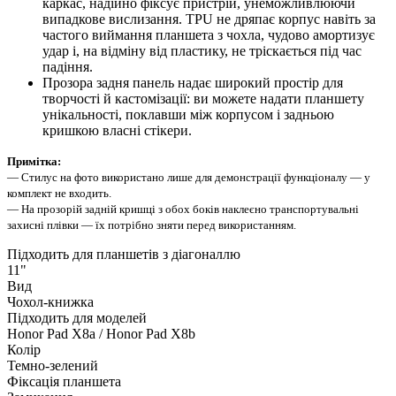
каркас, надійно фіксує пристрій, унеможливлюючи
випадкове вислизання. TPU не дряпає корпус навіть за
частого виймання планшета з чохла, чудово амортизує
удар і, на відміну від пластику, не тріскається під час
падіння.
Прозора задня панель надає широкий простір для
творчості й кастомізації: ви можете надати планшету
унікальності, поклавши між корпусом і задньою
кришкою власні стікери.
Примітка:
— Стилус на фото використано лише для демонстрації функціоналу — у
комплект не входить.
— На прозорій задній кришці з обох боків наклеєно транспортувальні
захисні плівки — їх потрібно зняти перед використанням.
Підходить для планшетів з діагоналлю
11"
Вид
Чохол-книжка
Підходить для моделей
Honor Pad X8a / Honor Pad X8b
Колір
Темно-зелений
Фіксація планшета