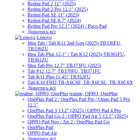
Redmi Pad 2 11" (2025)
Redmi Pad 2 Pro 12.1" (2025)
Redmi Pad SE 11" (2023)
Redmi Pad SE 8.7" (2024)
Redmi Pad Pro 12.1" (2024) / Poco Pad
Дивитись всі
Lenovo
Idea Tab / Tab K11 2nd Gen (2025) TB336FU,
TB336ZU
Idea Tab Plus 12.1" / Tab K12 (2025) TB361FU,
TB361ZU
Idea Tab Pro 12.7" TB373FU (2025)
Tab P12 12.7" TB370FU, TB371FC
Tab K11 Plus 11.45" TB352FU
Tab K10 FHD TB-X6C6F, TB-X6C6L, TB-X6C6X
Дивитись всі
realme, OPPO, OnePlus
OnePlus Pad 2 / OnePlus Pad Pro / Oppo Pad 3 Pro
12.1"
OnePlus Pad 3 13.2" (2025) / OPPO Pad 4 Pro
OnePlus Pad Go 2 / OPPO Pad Air 5 12.1" (2025)
OPPO Pad Neo / Air 2 / OnePlus Pad Go
OnePlus Pad
OPPO Pad Air
Дивитись всі