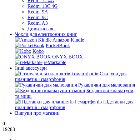
Redmi 12 4G
Redmi 13C 4G
Redmi 9A
Redmi 9C
Redmi A3
Дивитись всі
Чохли для електронних книг
Amazon Kindle
PocketBook
Kobo
ONYX BOOX
reMarkable
Інші аксесуари
Стилуси для
планшетів і смартфонів
Рукавички для малювання
Бездротові клавіатури
та миші
Підставки для
планшетів і смартфонів
Відгуки про магазин
0
19283