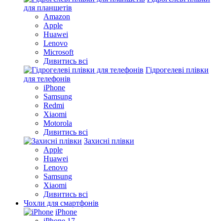
для планшетів
Amazon
Apple
Huawei
Lenovo
Microsoft
Дивитись всі
Гідрогелеві плівки
для телефонів
iPhone
Samsung
Redmi
Xiaomi
Motorola
Дивитись всі
Захисні плівки
Apple
Huawei
Lenovo
Samsung
Xiaomi
Дивитись всі
Чохли для смартфонів
iPhone
iPhone 17