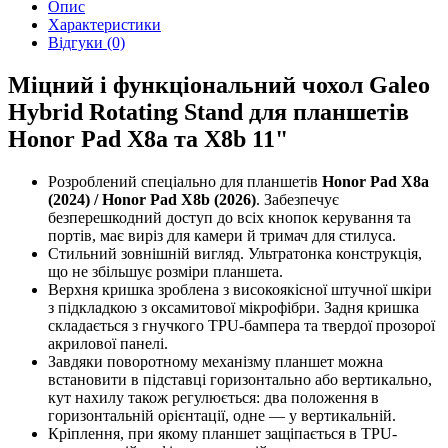
Опис
Характеристики
Відгуки (0)
Міцний і функціональний чохол Galeo
Hybrid Rotating Stand для планшетів
Honor Pad X8a та X8b 11"
Розроблений спеціально для планшетів
Honor Pad X8a
(2024) / Honor Pad X8b (2026)
. Забезпечує
безперешкодний доступ до всіх кнопок керування та
портів, має виріз для камери й тримач для стилуса.
Стильний зовнішній вигляд. Ультратонка конструкція,
що не збільшує розміри планшета.
Верхня кришка зроблена з високоякісної штучної шкіри
з підкладкою з оксамитової мікрофібри. Задня кришка
складається з гнучкого TPU-бампера та твердої прозорої
акрилової панелі.
Завдяки поворотному механізму планшет можна
встановити в підставці горизонтально або вертикально,
кут нахилу також регулюється: два положення в
горизонтальній орієнтації, одне — у вертикальній.
Кріплення, при якому планшет защіпається в TPU-