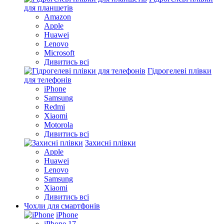
для планшетів
Amazon
Apple
Huawei
Lenovo
Microsoft
Дивитись всі
Гідрогелеві плівки
для телефонів
iPhone
Samsung
Redmi
Xiaomi
Motorola
Дивитись всі
Захисні плівки
Apple
Huawei
Lenovo
Samsung
Xiaomi
Дивитись всі
Чохли для смартфонів
iPhone
iPhone 17