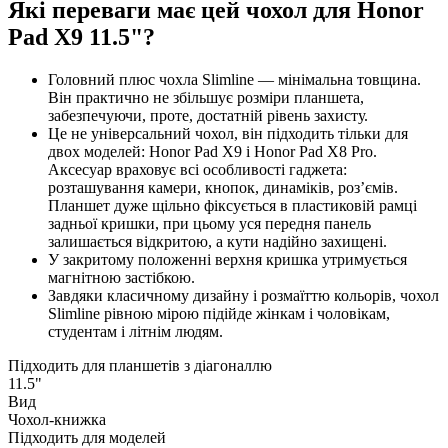
Які переваги має цей чохол для Honor
Pad X9 11.5"?
Головний плюс чохла Slimline — мінімальна товщина.
Він практично не збільшує розміри планшета,
забезпечуючи, проте, достатній рівень захисту.
Це не універсальний чохол, він підходить тільки для
двох моделей: Honor Pad X9 і Honor Pad X8 Pro.
Аксесуар враховує всі особливості гаджета:
розташування камери, кнопок, динаміків, роз’ємів.
Планшет дуже щільно фіксується в пластиковій рамці
задньої кришки, при цьому уся передня панель
залишається відкритою, а кути надійно захищені.
У закритому положенні верхня кришка утримується
магнітною застібкою.
Завдяки класичному дизайну і розмаїттю кольорів, чохол
Slimline рівною мірою підійде жінкам і чоловікам,
студентам і літнім людям.
Підходить для планшетів з діагоналлю
11.5"
Вид
Чохол-книжка
Підходить для моделей