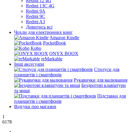
Redmi 12 4G
Redmi 13C 4G
Redmi 9A
Redmi 9C
Redmi A3
Дивитись всі
Чохли для електронних книг
Amazon Kindle
PocketBook
Kobo
ONYX BOOX
reMarkable
Інші аксесуари
Стилуси для
планшетів і смартфонів
Рукавички для малювання
Бездротові клавіатури
та миші
Підставки для
планшетів і смартфонів
Відгуки про магазин
1
6178