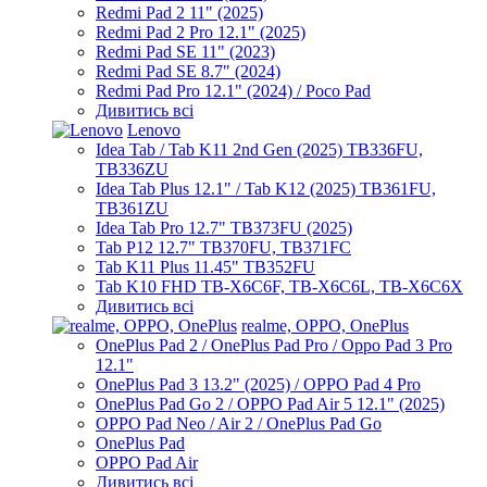
Redmi Pad 2 11" (2025)
Redmi Pad 2 Pro 12.1" (2025)
Redmi Pad SE 11" (2023)
Redmi Pad SE 8.7" (2024)
Redmi Pad Pro 12.1" (2024) / Poco Pad
Дивитись всі
Lenovo
Idea Tab / Tab K11 2nd Gen (2025) TB336FU,
TB336ZU
Idea Tab Plus 12.1" / Tab K12 (2025) TB361FU,
TB361ZU
Idea Tab Pro 12.7" TB373FU (2025)
Tab P12 12.7" TB370FU, TB371FC
Tab K11 Plus 11.45" TB352FU
Tab K10 FHD TB-X6C6F, TB-X6C6L, TB-X6C6X
Дивитись всі
realme, OPPO, OnePlus
OnePlus Pad 2 / OnePlus Pad Pro / Oppo Pad 3 Pro
12.1"
OnePlus Pad 3 13.2" (2025) / OPPO Pad 4 Pro
OnePlus Pad Go 2 / OPPO Pad Air 5 12.1" (2025)
OPPO Pad Neo / Air 2 / OnePlus Pad Go
OnePlus Pad
OPPO Pad Air
Дивитись всі