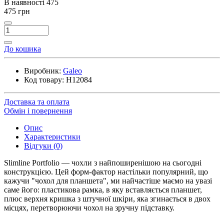
В наявності
475
475 грн
До кошика
Виробник:
Galeo
Код товару:
H12084
Доставка та оплата
Обмін і повернення
Опис
Характеристики
Відгуки (0)
Slimline Portfolio — чохли з найпоширенішою на сьогодні
конструкцією. Цей форм-фактор настільки популярний, що
кажучи "чохол для планшета", ми найчастіше маємо на увазі
саме його: пластикова рамка, в яку вставляється планшет,
плюс верхня кришка з штучної шкіри, яка згинається в двох
місцях, перетворюючи чохол на зручну підставку.