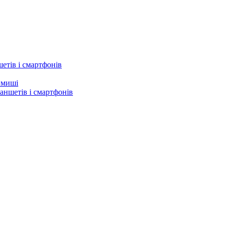
етів і смартфонів
а миші
аншетів і смартфонів