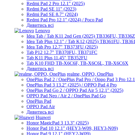
Redmi Pad 2 Pro 12.1" (2025)
Redmi Pad SE 11" (2023)
Redmi Pad SE 8.7" (2024)
Redmi Pad Pro 12.1" (2024) / Poco Pad
Дивитись всі
Lenovo
Idea Tab / Tab K11 2nd Gen (2025) TB336FU, TB336
Idea Tab Plus 12.1" / Tab K12 (2025) TB361FU, TB3
Idea Tab Pro 12.7" TB373FU (2025)
Tab P12 12.7" TB370FU, TB371FC
Tab K11 Plus 11.45" TB352FU
Tab K10 FHD TB-X6C6F, TB-X6C6L, TB-X6C6X
Дивитись всі
realme, OPPO, OnePlus
OnePlus Pad 2 / OnePlus Pad Pro / Oppo Pad 3 Pro 12.
OnePlus Pad 3 13.2" (2025) / OPPO Pad 4 Pro
OnePlus Pad Go 2 / OPPO Pad Air 5 12.1" (2025)
OPPO Pad Neo / Air 2 / OnePlus Pad Go
OnePlus Pad
OPPO Pad Air
Дивитись всі
Huawei
Honor MagicPad 3 13.3" (2025)
Honor Pad 10 12.1" (HEY3-W09, HEY3-N09)
Honor Pad 9 12.1" (HEY2-W09)