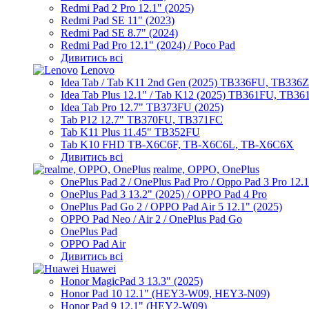
Redmi Pad 2 Pro 12.1" (2025)
Redmi Pad SE 11" (2023)
Redmi Pad SE 8.7" (2024)
Redmi Pad Pro 12.1" (2024) / Poco Pad
Дивитись всі
Lenovo
Idea Tab / Tab K11 2nd Gen (2025) TB336FU, TB336
Idea Tab Plus 12.1" / Tab K12 (2025) TB361FU, TB3
Idea Tab Pro 12.7" TB373FU (2025)
Tab P12 12.7" TB370FU, TB371FC
Tab K11 Plus 11.45" TB352FU
Tab K10 FHD TB-X6C6F, TB-X6C6L, TB-X6C6X
Дивитись всі
realme, OPPO, OnePlus
OnePlus Pad 2 / OnePlus Pad Pro / Oppo Pad 3 Pro 12.
OnePlus Pad 3 13.2" (2025) / OPPO Pad 4 Pro
OnePlus Pad Go 2 / OPPO Pad Air 5 12.1" (2025)
OPPO Pad Neo / Air 2 / OnePlus Pad Go
OnePlus Pad
OPPO Pad Air
Дивитись всі
Huawei
Honor MagicPad 3 13.3" (2025)
Honor Pad 10 12.1" (HEY3-W09, HEY3-N09)
Honor Pad 9 12.1" (HEY2-W09)