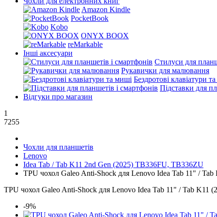
Чохли для електронних книг
Amazon Kindle
PocketBook
Kobo
ONYX BOOX
reMarkable
Інші аксесуари
Стилуси для планш
Рукавички для малювання
Бездротові клавіатури т
Підставки для пл
Відгуки про магазин
1
7255
Чохли для планшетів
Lenovo
Idea Tab / Tab K11 2nd Gen (2025) TB336FU, TB336ZU
TPU чохол Galeo Anti-Shock для Lenovo Idea Tab 11" / Ta
TPU чохол Galeo Anti-Shock для Lenovo Idea Tab 11" / Tab K11
-9%