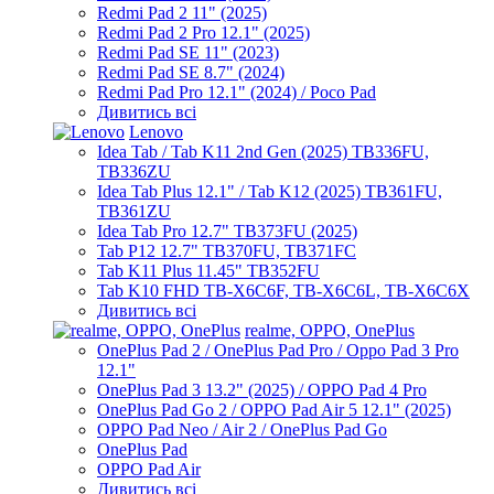
Redmi Pad 2 11" (2025)
Redmi Pad 2 Pro 12.1" (2025)
Redmi Pad SE 11" (2023)
Redmi Pad SE 8.7" (2024)
Redmi Pad Pro 12.1" (2024) / Poco Pad
Дивитись всі
Lenovo
Idea Tab / Tab K11 2nd Gen (2025) TB336FU,
TB336ZU
Idea Tab Plus 12.1" / Tab K12 (2025) TB361FU,
TB361ZU
Idea Tab Pro 12.7" TB373FU (2025)
Tab P12 12.7" TB370FU, TB371FC
Tab K11 Plus 11.45" TB352FU
Tab K10 FHD TB-X6C6F, TB-X6C6L, TB-X6C6X
Дивитись всі
realme, OPPO, OnePlus
OnePlus Pad 2 / OnePlus Pad Pro / Oppo Pad 3 Pro
12.1"
OnePlus Pad 3 13.2" (2025) / OPPO Pad 4 Pro
OnePlus Pad Go 2 / OPPO Pad Air 5 12.1" (2025)
OPPO Pad Neo / Air 2 / OnePlus Pad Go
OnePlus Pad
OPPO Pad Air
Дивитись всі