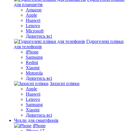
для планшетів
Amazon
Apple
Huawei
Lenovo
Microsoft
Дивитись всі
Гідрогелеві плівки
для телефонів
iPhone
Samsung
Redmi
Xiaomi
Motorola
Дивитись всі
Захисні плівки
Apple
Huawei
Lenovo
Samsung
Xiaomi
Дивитись всі
Чохли для смартфонів
iPhone
iPhone 17