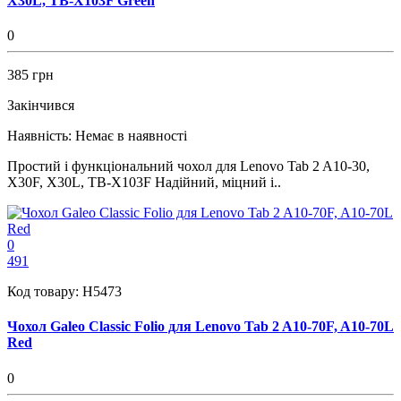
X30L, TB-X103F Green
0
385 грн
Закінчився
Наявність:
Немає в наявності
Простий і функціональний чохол для Lenovo Tab 2 A10-30,
X30F, X30L, TB-X103F Надійний, міцний і..
0
491
Код товару:
H5473
Чохол Galeo Classic Folio для Lenovo Tab 2 A10-70F, A10-70L
Red
0