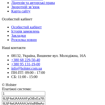
Ліцензія та авторські права
Зворотній зв’язок
Карта сайту
Особистий кабінет
Особистий кабінет
Історія замовлень
Закладки
Розсилка новин
Наші контакти
08132, Україна, Вишневе вул. Молодіжна, 16А
+380 68 229-50-40
+380 95 131-19-00
info@holster.com.ua
ПН-ПТ: 09:00 - 17:00
СБ: 11:00 - 15:00
© Holster
Платіжні системи: