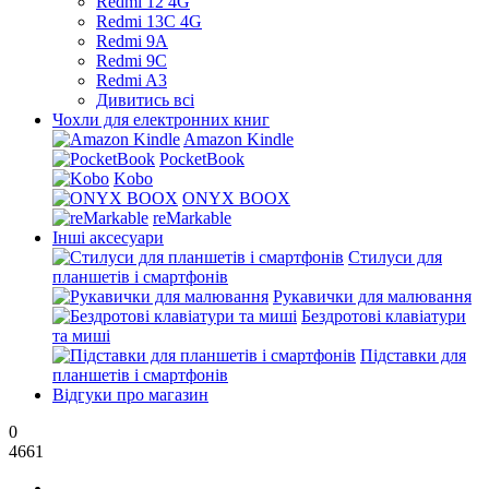
Redmi 12 4G
Redmi 13C 4G
Redmi 9A
Redmi 9C
Redmi A3
Дивитись всі
Чохли для електронних книг
Amazon Kindle
PocketBook
Kobo
ONYX BOOX
reMarkable
Інші аксесуари
Стилуси для
планшетів і смартфонів
Рукавички для малювання
Бездротові клавіатури
та миші
Підставки для
планшетів і смартфонів
Відгуки про магазин
0
4661