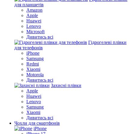
для планшетів
Amazon
Apple
Huawei
Lenovo
Microsoft
Дивитись всі
Гідрогелеві плівки
для телефонів
iPhone
Samsung
Redmi
Xiaomi
Motorola
Дивитись всі
Захисні плівки
Apple
Huawei
Lenovo
Samsung
Xiaomi
Дивитись всі
Чохли для смартфонів
iPhone
iPhone 17