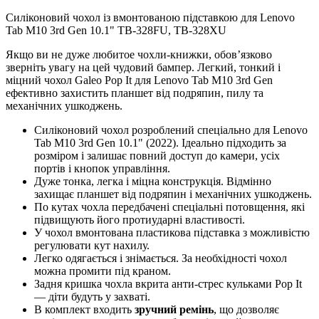
Силіконовий чохол із вмонтованою підставкою для Lenovo
Tab M10 3rd Gen 10.1" TB-328FU, TB-328XU
Якщо ви не дуже любитое чохли-книжки, обов’язково
зверніть увагу на цей чудовий бампер. Легкий, тонкий і
міцний чохол Galeo Pop It для Lenovo Tab M10 3rd Gen
ефективно захистить планшет від подряпин, пилу та
механічних ушкоджень.
Силіконовий чохол розроблений спеціально для Lenovo
Tab M10 3rd Gen 10.1" (2022). Ідеально підходить за
розміром і залишає повний доступ до камери, усіх
портів і кнопок управління.
Дуже тонка, легка і міцна конструкція. Відмінно
захищає планшет від подряпин і механічних ушкоджень.
По кутах чохла передбачені спеціальні потовщення, які
підвищують його протиударні властивості.
У чохол вмонтована пластикова підставка з можливістю
регулювати кут нахилу.
Легко одягається і знімається. За необхідності чохол
можна промити під краном.
Задня кришка чохла вкрита анти-стрес кульками Pop It
— діти будуть у захваті.
В комплект входить
зручний ремінь
, що дозволяє