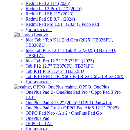
Redmi Pad 2 11" (2025)
Redmi Pad 2 Pro 12.1" (2025)
Redmi Pad SE 11" (2023)
Redmi Pad SE 8.7" (2024)
Redmi Pad Pro 12.1" (2024) / Poco Pad
Дивитись всі
Lenovo
Idea Tab / Tab K11 2nd Gen (2025) TB336FU,
TB336ZU
Idea Tab Plus 12.1" / Tab K12 (2025) TB361FU,
TB361ZU
Idea Tab Pro 12.7" TB373FU (2025)
Tab P12 12.7" TB370FU, TB371FC
Tab K11 Plus 11.45" TB352FU
Tab K10 FHD TB-X6C6F, TB-X6C6L, TB-X6C6X
Дивитись всі
realme, OPPO, OnePlus
OnePlus Pad 2 / OnePlus Pad Pro / Oppo Pad 3 Pro
12.1"
OnePlus Pad 3 13.2" (2025) / OPPO Pad 4 Pro
OnePlus Pad Go 2 / OPPO Pad Air 5 12.1" (2025)
OPPO Pad Neo / Air 2 / OnePlus Pad Go
OnePlus Pad
OPPO Pad Air
Дивитись всі