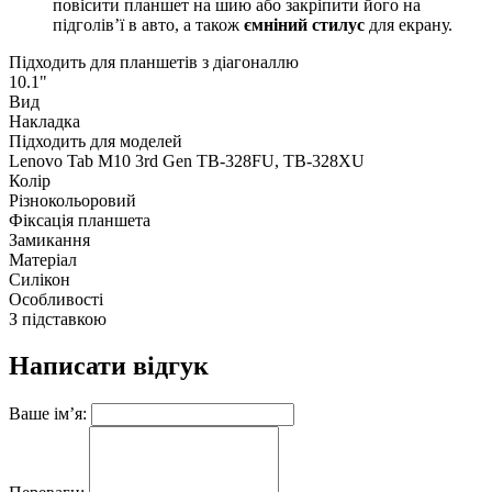
повісити планшет на шию або закріпити його на
підголів’ї в авто, а також
ємніний стилус
для екрану.
Підходить для планшетів з діагоналлю
10.1"
Вид
Накладка
Підходить для моделей
Lenovo Tab M10 3rd Gen TB-328FU, TB-328XU
Колір
Різнокольоровий
Фіксація планшета
Замикання
Матеріал
Силікон
Особливості
З підставкою
Написати відгук
Ваше ім’я: