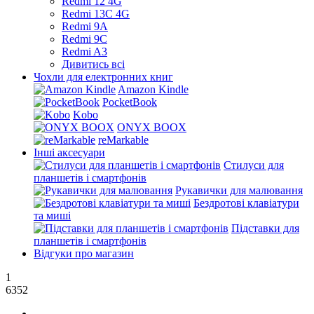
Redmi 12 4G
Redmi 13C 4G
Redmi 9A
Redmi 9C
Redmi A3
Дивитись всі
Чохли для електронних книг
Amazon Kindle
PocketBook
Kobo
ONYX BOOX
reMarkable
Інші аксесуари
Стилуси для
планшетів і смартфонів
Рукавички для малювання
Бездротові клавіатури
та миші
Підставки для
планшетів і смартфонів
Відгуки про магазин
1
6352