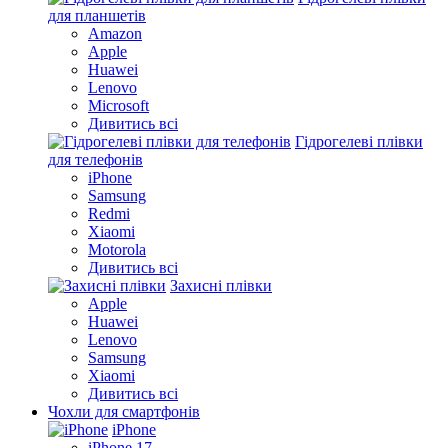
для планшетів
Amazon
Apple
Huawei
Lenovo
Microsoft
Дивитись всі
Гідрогелеві плівки
для телефонів
iPhone
Samsung
Redmi
Xiaomi
Motorola
Дивитись всі
Захисні плівки
Apple
Huawei
Lenovo
Samsung
Xiaomi
Дивитись всі
Чохли для смартфонів
iPhone
iPhone 17