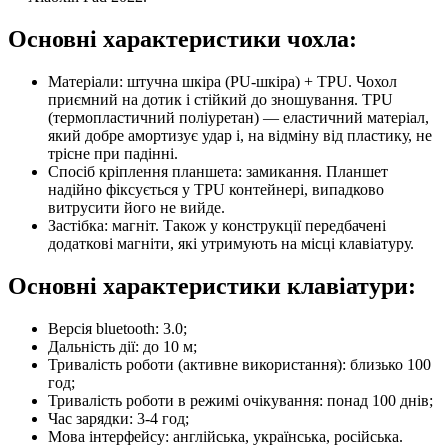
Основні характеристики чохла:
Матеріали: штучна шкіра (PU-шкіра) + TPU. Чохол
приємний на дотик і стійкий до зношування. TPU
(термопластичний поліуретан) — еластичний матеріал,
який добре амортизує удар і, на відміну від пластику, не
трісне при падінні.
Спосіб кріплення планшета: замикання. Планшет
надійно фіксується у TPU контейнері, випадково
витрусити його не вийде.
Застібка: магніт. Також у конструкції передбачені
додаткові магніти, які утримують на місці клавіатуру.
Основні характеристики клавіатури:
Версія bluetooth: 3.0;
Дальність дії: до 10 м;
Тривалість роботи (активне використання): близько 100
год;
Тривалість роботи в режимі очікування: понад 100 днів;
Час зарядки: 3-4 год;
Мова інтерфейсу: англійська, українська, російська.