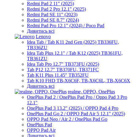
Redmi Pad 2 11" (2025)
Redmi Pad 2 Pro 12.1" (2025)
Redmi Pad SE 11" (2023)
Redmi Pad SE 8.7" (2024)
Redmi Pad Pro 12.1" (2024) / Poco Pad
Дивитись всі
Lenovo
Idea Tab / Tab K11 2nd Gen (2025) TB336FU,
TB336ZU
Idea Tab Plus 12.1" / Tab K12 (2025) TB361FU,
TB361ZU
Idea Tab Pro 12.7" TB373FU (2025)
Tab P12 12.7" TB370FU, TB371FC
Tab K11 Plus 11.45" TB352FU
Tab K10 FHD TB-X6C6F, TB-X6C6L, TB-X6C6X
Дивитись всі
realme, OPPO, OnePlus
OnePlus Pad 2 / OnePlus Pad Pro / Oppo Pad 3 Pro
12.1"
OnePlus Pad 3 13.2" (2025) / OPPO Pad 4 Pro
OnePlus Pad Go 2 / OPPO Pad Air 5 12.1" (2025)
OPPO Pad Neo / Air 2 / OnePlus Pad Go
OnePlus Pad
OPPO Pad Air
Дивитись всі