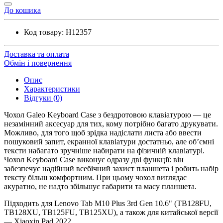
До кошика
Код товару:
H12357
Доставка та оплата
Обмін і повернення
Опис
Характеристики
Відгуки (0)
Чохол Galeo Keyboard Case з бездротовою клавіатурою — це
незамінний аксесуар для тих, кому потрібно багато друкувати.
Можливо, для того щоб зрідка надіслати листа або ввести
пошуковий запит, екранної клавіатури достатньо, але об’ємні
тексти набагато зручніше набирати на фізичній клавіатурі.
Чохол Keyboard Case виконує одразу дві функції: він
забезпечує надійний всебічний захист планшета і робить набір
тексту більш комфортним. При цьому чохол виглядає
акуратно, не надто збільшує габарити та масу планшета.
Підходить для Lenovo Tab M10 Plus 3rd Gen 10.6" (TB128FU,
TB128XU, TB125FU, TB125XU), а також для китайської версії
— Xiaoxin Pad 2022.