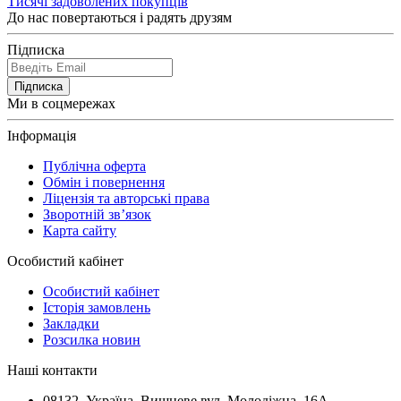
Тисячі задоволених покупців
До нас повертаються і радять друзям
Підписка
Підписка
Ми в соцмережах
Інформація
Публічна оферта
Обмін і повернення
Ліцензія та авторські права
Зворотній зв’язок
Карта сайту
Особистий кабінет
Особистий кабінет
Історія замовлень
Закладки
Розсилка новин
Наші контакти
08132, Україна, Вишневе вул. Молодіжна, 16А