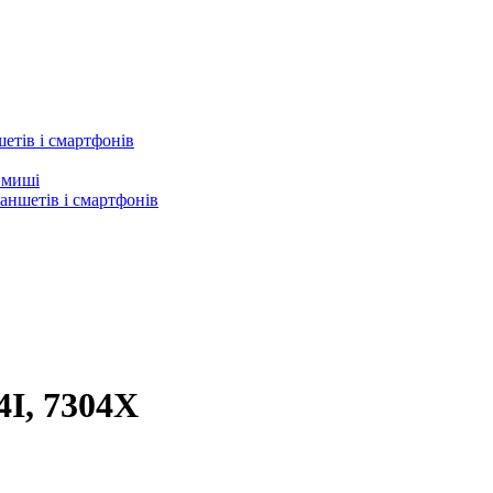
етів і смартфонів
а миші
аншетів і смартфонів
4I, 7304X