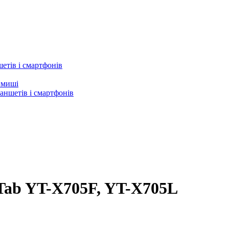
етів і смартфонів
а миші
аншетів і смартфонів
 Tab YT-X705F, YT-X705L