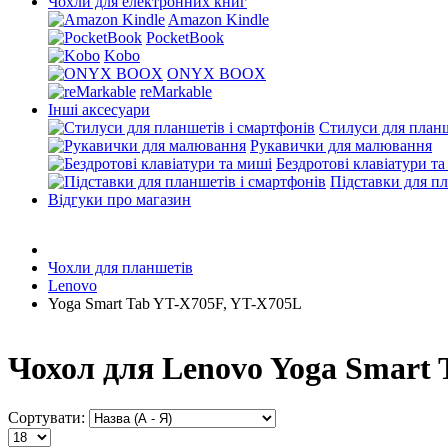
Чохли для електронних книг
Amazon Kindle
PocketBook
Kobo
ONYX BOOX
reMarkable
Інші аксесуари
Стилуси для планш
Рукавички для малювання
Бездротові клавіатури т
Підставки для пл
Відгуки про магазин
Чохли для планшетів
Lenovo
Yoga Smart Tab YT-X705F, YT-X705L
Чохол для Lenovo Yoga Smart
Сортувати: