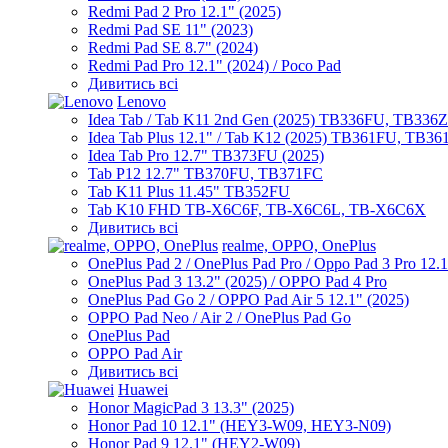
Redmi Pad 2 Pro 12.1" (2025)
Redmi Pad SE 11" (2023)
Redmi Pad SE 8.7" (2024)
Redmi Pad Pro 12.1" (2024) / Poco Pad
Дивитись всі
Lenovo
Idea Tab / Tab K11 2nd Gen (2025) TB336FU, TB336
Idea Tab Plus 12.1" / Tab K12 (2025) TB361FU, TB3
Idea Tab Pro 12.7" TB373FU (2025)
Tab P12 12.7" TB370FU, TB371FC
Tab K11 Plus 11.45" TB352FU
Tab K10 FHD TB-X6C6F, TB-X6C6L, TB-X6C6X
Дивитись всі
realme, OPPO, OnePlus
OnePlus Pad 2 / OnePlus Pad Pro / Oppo Pad 3 Pro 12.
OnePlus Pad 3 13.2" (2025) / OPPO Pad 4 Pro
OnePlus Pad Go 2 / OPPO Pad Air 5 12.1" (2025)
OPPO Pad Neo / Air 2 / OnePlus Pad Go
OnePlus Pad
OPPO Pad Air
Дивитись всі
Huawei
Honor MagicPad 3 13.3" (2025)
Honor Pad 10 12.1" (HEY3-W09, HEY3-N09)
Honor Pad 9 12.1" (HEY2-W09)