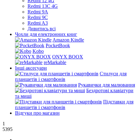
Redmi 12 4G
Redmi 13C 4G
Redmi 9A
Redmi 9C
Redmi A3
Дивитись всі
Чохли для електронних книг
Amazon Kindle
PocketBook
Kobo
ONYX BOOX
reMarkable
Інші аксесуари
Стилуси для
планшетів і смартфонів
Рукавички для малювання
Бездротові клавіатури
та миші
Підставки для
планшетів і смартфонів
Відгуки про магазин
1
5395