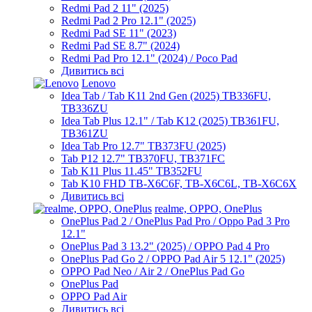
Redmi Pad 2 11" (2025)
Redmi Pad 2 Pro 12.1" (2025)
Redmi Pad SE 11" (2023)
Redmi Pad SE 8.7" (2024)
Redmi Pad Pro 12.1" (2024) / Poco Pad
Дивитись всі
Lenovo
Idea Tab / Tab K11 2nd Gen (2025) TB336FU,
TB336ZU
Idea Tab Plus 12.1" / Tab K12 (2025) TB361FU,
TB361ZU
Idea Tab Pro 12.7" TB373FU (2025)
Tab P12 12.7" TB370FU, TB371FC
Tab K11 Plus 11.45" TB352FU
Tab K10 FHD TB-X6C6F, TB-X6C6L, TB-X6C6X
Дивитись всі
realme, OPPO, OnePlus
OnePlus Pad 2 / OnePlus Pad Pro / Oppo Pad 3 Pro
12.1"
OnePlus Pad 3 13.2" (2025) / OPPO Pad 4 Pro
OnePlus Pad Go 2 / OPPO Pad Air 5 12.1" (2025)
OPPO Pad Neo / Air 2 / OnePlus Pad Go
OnePlus Pad
OPPO Pad Air
Дивитись всі