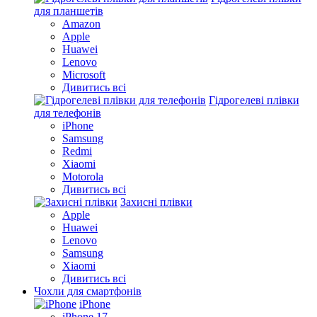
для планшетів
Amazon
Apple
Huawei
Lenovo
Microsoft
Дивитись всі
Гідрогелеві плівки
для телефонів
iPhone
Samsung
Redmi
Xiaomi
Motorola
Дивитись всі
Захисні плівки
Apple
Huawei
Lenovo
Samsung
Xiaomi
Дивитись всі
Чохли для смартфонів
iPhone
iPhone 17