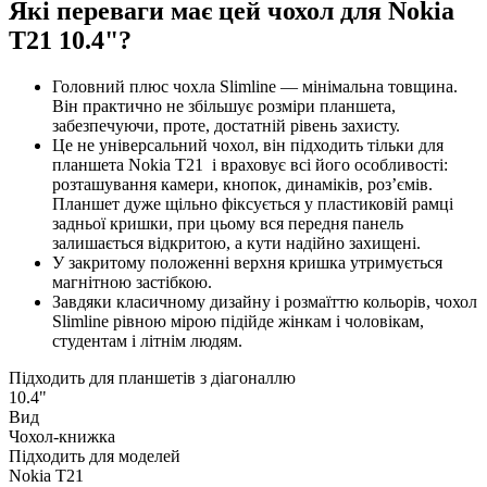
Які переваги має цей чохол для Nokia
T21 10.4"?
Головний плюс чохла Slimline — мінімальна товщина.
Він практично не збільшує розміри планшета,
забезпечуючи, проте, достатній рівень захисту.
Це не універсальний чохол, він підходить тільки для
планшета Nokia T21 і враховує всі його особливості:
розташування камери, кнопок, динаміків, роз’ємів.
Планшет дуже щільно фіксується у пластиковій рамці
задньої кришки, при цьому вся передня панель
залишається відкритою, а кути надійно захищені.
У закритому положенні верхня кришка утримується
магнітною застібкою.
Завдяки класичному дизайну і розмаїттю кольорів, чохол
Slimline рівною мірою підійде жінкам і чоловікам,
студентам і літнім людям.
Підходить для планшетів з діагоналлю
10.4"
Вид
Чохол-книжка
Підходить для моделей
Nokia T21