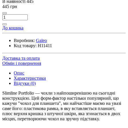
В наявності
445
445 грн
До кошика
Виробник:
Galeo
Код товару:
H11411
Доставка та оплата
Обмін і повернення
Опис
Характеристики
Відгуки (0)
Slimline Portfolio — чохли з найпоширенішою на сьогодні
конструкцією. Цей форм-фактор настільки популярний, що
кажучи "чохол для планшета", ми найчастіше маємо на увазі
саме його: пластикова рамка, в яку вставляється планшет,
плюс верхня кришка з штучної шкіри, яка згинається в двох
місцях, перетворюючи чохол на зручну підставку.