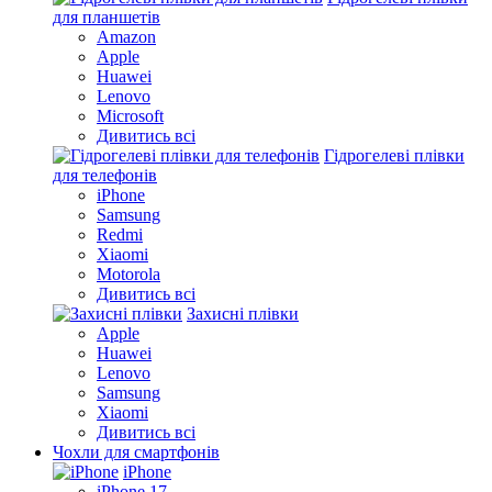
для планшетів
Amazon
Apple
Huawei
Lenovo
Microsoft
Дивитись всі
Гідрогелеві плівки
для телефонів
iPhone
Samsung
Redmi
Xiaomi
Motorola
Дивитись всі
Захисні плівки
Apple
Huawei
Lenovo
Samsung
Xiaomi
Дивитись всі
Чохли для смартфонів
iPhone
iPhone 17