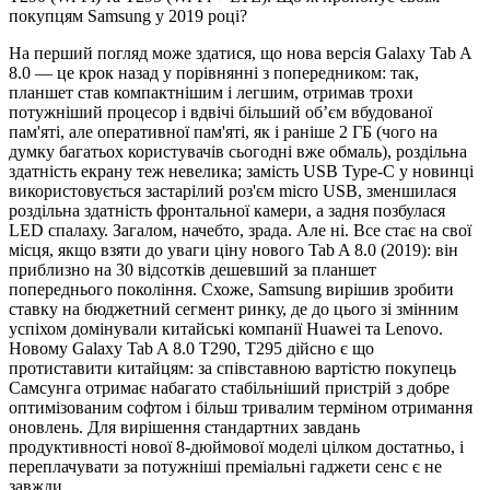
покупцям Samsung у 2019 році?
На перший погляд може здатися, що нова версія Galaxy Tab A
8.0 — це крок назад у порівнянні з попередником: так,
планшет став компактнішим і легшим, отримав трохи
потужніший процесор і вдвічі більший об’єм вбудованої
пам'яті, але оперативної пам'яті, як і раніше 2 ГБ (чого на
думку багатьох користувачів сьогодні вже обмаль), роздільна
здатність екрану теж невелика; замість USB Type-C у новинці
використовується застарілий роз'єм micro USB, зменшилася
роздільна здатність фронтальної камери, а задня позбулася
LED спалаху. Загалом, начебто, зрада. Але ні. Все стає на свої
місця, якщо взяти до уваги ціну нового Tab A 8.0 (2019): він
приблизно на 30 відсотків дешевший за планшет
попереднього покоління. Схоже, Samsung вирішив зробити
ставку на бюджетний сегмент ринку, де до цього зі змінним
успіхом домінували китайські компанії Huawei та Lenovo.
Новому Galaxy Tab A 8.0 T290, T295 дійсно є що
протиставити китайцям: за співставною вартістю покупець
Самсунга отримає набагато стабільніший пристрій з добре
оптимізованим софтом і більш тривалим терміном отримання
оновлень. Для вирішення стандартних завдань
продуктивності нової 8-дюймової моделі цілком достатньо, і
переплачувати за потужніші преміальні гаджети сенс є не
завжди.