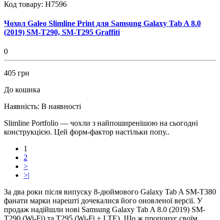
Код товару:
H7596
Чохол Galeo Slimline Print для Samsung Galaxy Tab A 8.0
(2019) SM-T290, SM-T295 Graffiti
0
405 грн
До кошика
Наявність:
В наявності
Slimline Portfolio — чохли з найпоширенішою на сьогодні
конструкцією. Цей форм-фактор настільки попу..
1
2
>
>|
За два роки після випуску 8-дюймового Galaxy Tab A SM-T380
фанати марки нарешті дочекалися його оновленої версії. У
продаж надійшли нові Samsung Galaxy Tab A 8.0 (2019) SM-
T290 (Wi-Fi) та T295 (Wi-Fi + LTE). Що ж пропонує своїм