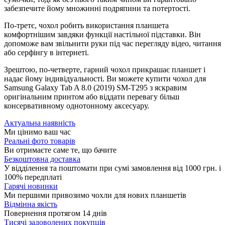
забезпечите йому множинні подряпини та потертості.
По-третє, чохол робить використання планшета
комфортнішим завдяки функції настільної підставки. Він
допоможе вам звільнити руки під час перегляду відео, читання
або серфінгу в інтернеті.
Зрештою, по-четверте, гарний чохол прикрашає планшет і
надає йому індивідуальності. Ви можете купити чохол для
Samsung Galaxy Tab A 8.0 (2019) SM-T295 з яскравим
оригінальним принтом або віддати перевагу більш
консервативному однотонному аксесуару.
Актуальна наявність
Ми цінимо ваш час
Реальні фото товарів
Ви отримаєте саме те, що бачите
Безкоштовна доставка
У відділення та поштомати при сумі замовлення від 1000 грн. і
100% передплаті
Гарячі новинки
Ми першими привозимо чохли для нових планшетів
Відмінна якість
Повернення протягом 14 днів
Тисячі задоволених покупців