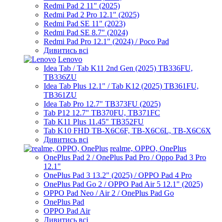
Redmi Pad 2 11" (2025)
Redmi Pad 2 Pro 12.1" (2025)
Redmi Pad SE 11" (2023)
Redmi Pad SE 8.7" (2024)
Redmi Pad Pro 12.1" (2024) / Poco Pad
Дивитись всі
Lenovo
Idea Tab / Tab K11 2nd Gen (2025) TB336FU,
TB336ZU
Idea Tab Plus 12.1" / Tab K12 (2025) TB361FU,
TB361ZU
Idea Tab Pro 12.7" TB373FU (2025)
Tab P12 12.7" TB370FU, TB371FC
Tab K11 Plus 11.45" TB352FU
Tab K10 FHD TB-X6C6F, TB-X6C6L, TB-X6C6X
Дивитись всі
realme, OPPO, OnePlus
OnePlus Pad 2 / OnePlus Pad Pro / Oppo Pad 3 Pro
12.1"
OnePlus Pad 3 13.2" (2025) / OPPO Pad 4 Pro
OnePlus Pad Go 2 / OPPO Pad Air 5 12.1" (2025)
OPPO Pad Neo / Air 2 / OnePlus Pad Go
OnePlus Pad
OPPO Pad Air
Дивитись всі