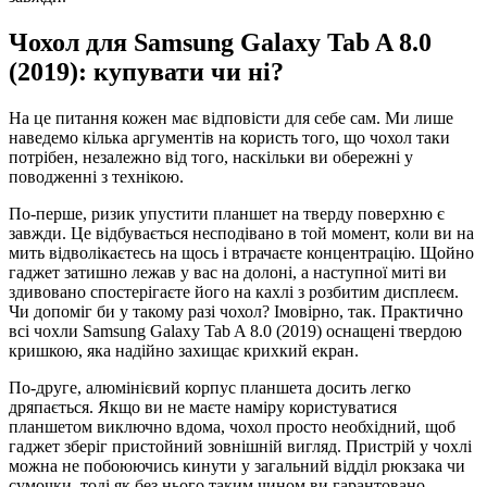
Чохол для Samsung Galaxy Tab A 8.0
(2019): купувати чи ні?
На це питання кожен має відповісти для себе сам. Ми лише
наведемо кілька аргументів на користь того, що чохол таки
потрібен, незалежно від того, наскільки ви обережні у
поводженні з технікою.
По-перше, ризик упустити планшет на тверду поверхню є
завжди. Це відбувається несподівано в той момент, коли ви на
мить відволікаєтесь на щось і втрачаєте концентрацію. Щойно
гаджет затишно лежав у вас на долоні, а наступної миті ви
здивовано спостерігаєте його на кахлі з розбитим дисплеєм.
Чи допоміг би у такому разі чохол? Імовірно, так. Практично
всі чохли Samsung Galaxy Tab A 8.0 (2019) оснащені твердою
кришкою, яка надійно захищає крихкий екран.
По-друге, алюмінієвий корпус планшета досить легко
дряпається. Якщо ви не маєте наміру користуватися
планшетом виключно вдома, чохол просто необхідний, щоб
гаджет зберіг пристойний зовнішній вигляд. Пристрій у чохлі
можна не побоюючись кинути у загальний відділ рюкзака чи
сумочки, тоді як без нього таким чином ви гарантовано