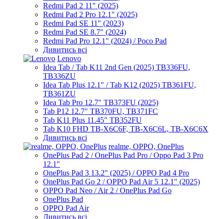
Redmi Pad 2 11" (2025)
Redmi Pad 2 Pro 12.1" (2025)
Redmi Pad SE 11" (2023)
Redmi Pad SE 8.7" (2024)
Redmi Pad Pro 12.1" (2024) / Poco Pad
Дивитись всі
Lenovo
Idea Tab / Tab K11 2nd Gen (2025) TB336FU,
TB336ZU
Idea Tab Plus 12.1" / Tab K12 (2025) TB361FU,
TB361ZU
Idea Tab Pro 12.7" TB373FU (2025)
Tab P12 12.7" TB370FU, TB371FC
Tab K11 Plus 11.45" TB352FU
Tab K10 FHD TB-X6C6F, TB-X6C6L, TB-X6C6X
Дивитись всі
realme, OPPO, OnePlus
OnePlus Pad 2 / OnePlus Pad Pro / Oppo Pad 3 Pro
12.1"
OnePlus Pad 3 13.2" (2025) / OPPO Pad 4 Pro
OnePlus Pad Go 2 / OPPO Pad Air 5 12.1" (2025)
OPPO Pad Neo / Air 2 / OnePlus Pad Go
OnePlus Pad
OPPO Pad Air
Дивитись всі