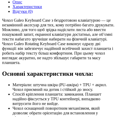
Опис
Характеристики
Відгуки (0)
Чохол Galeo Keyboard Case з бездротовою клавіатурою — це
незамінний аксесуар для тих, кому потрібно багато друкувати.
Можливо, для того щоб зрідка надіслати листа або ввести
пошуковий запит, екранної клавіатури достатньо, але об’ємні
тексти набагато зручніше набирати на фізичній клавіатурі.
Чохол Galeo Rotating Keyboard Case виконує одразу дві
функції: він забезпечує надійний всебічний захист планшета і
робить набір тексту більш комфортним. При цьому чохол
виглядає акуратно, не надто збільшує габарити та масу
планшета.
Основні характеристики чохла:
Матеріали: штучна шкіра (PU-шкіра) + TPU + акрил.
Чохол приємний на дотик і стійкий до зносу.
Спосіб кріплення планшета: замикання. Планшет
надійно фіксується у TPU контейнері, випадково
витрусити його не вийде.
Чохол оснащений поворотним механізмом, який
дозволяє обрати орієнтацію для встановлення у