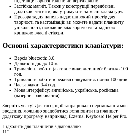
підставці: горизонтально чи вертикально.
Застібка: магніт. Також у конструкції передбачені
додаткові магніти, які утримують на місці клавіатуру.
Прозора задня панель надає широкий простір для
творчості та кастомізації: ви можете надати планшету
унікальності, поклавши між корпусом та задньою
кришкою власні стікери.
Основні характеристики клавіатури:
Версія bluetooth: 3.0.
Дальність дії: до 10 м.
Тривалість роботи (активне використання): близько 100
год.
Тривалість роботи в режимі очікування: понад 100 днів.
Час зарядки: 3-4 год.
Мова інтерфейсу: англійська, українська, російська
(лазерне гравіювання).
Зверніть увагу! Для того, щоб запрацювало перемикання мов
введення, можливо знадобитися встановити на планшет
додаткову програму, наприклад, External Keyboard Helper Pro.
Підходить для планшетів з діагоналлю
11"