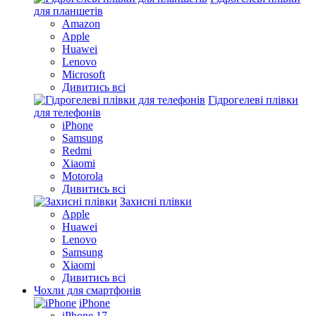
для планшетів
Amazon
Apple
Huawei
Lenovo
Microsoft
Дивитись всі
Гідрогелеві плівки
для телефонів
iPhone
Samsung
Redmi
Xiaomi
Motorola
Дивитись всі
Захисні плівки
Apple
Huawei
Lenovo
Samsung
Xiaomi
Дивитись всі
Чохли для смартфонів
iPhone
iPhone 17