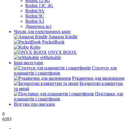
Redmi 12 4G
Redmi 13C 4G
Redmi 9A
Redmi 9C
Redmi A3
Дивитись всі
Чохли для електронних книг
Amazon Kindle
PocketBook
Kobo
ONYX BOOX
reMarkable
Інші аксесуари
Стилуси для
планшетів і смартфонів
Рукавички для малювання
Бездротові клавіатури
та миші
Підставки для
планшетів і смартфонів
Відгуки про магазин
0
6283