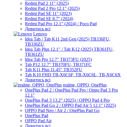
Redmi Pad 2 11" (2025)
Redmi Pad 2 Pro 12.1" (2025)
Redmi Pad SE 11" (2023)
Redmi Pad SE 8.7" (2024)
Redmi Pad Pro 12.1" (2024) / Poco Pad
Дивитись всі
Lenovo
Idea Tab / Tab K11 2nd Gen (2025) TB336FU,
TB336ZU
Idea Tab Plus 12.1" / Tab K12 (2025) TB361FU,
TB361ZU
Idea Tab Pro 12.7" TB373FU (2025)
Tab P12 12.7" TB370FU, TB371FC
Tab K11 Plus 11.45" TB352FU
Tab K10 FHD TB-X6C6F, TB-X6C6L, TB-X6C6X
Дивитись всі
realme, OPPO, OnePlus
OnePlus Pad 2 / OnePlus Pad Pro / Oppo Pad 3 Pro
12.1"
OnePlus Pad 3 13.2" (2025) / OPPO Pad 4 Pro
OnePlus Pad Go 2 / OPPO Pad Air 5 12.1" (2025)
OPPO Pad Neo / Air 2 / OnePlus Pad Go
OnePlus Pad
OPPO Pad Air
Дивитись всі