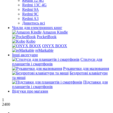
Redmi 12 4G
Redmi 13C 4G
Redmi 9A
Redmi 9C
Redmi A3
Дивитись всі
Чохли для електронних книг
Amazon Kindle
PocketBook
Kobo
ONYX BOOX
reMarkable
Інші аксесуари
Стилуси для
планшетів і смартфонів
Рукавички для малювання
Бездротові клавіатури
та миші
Підставки для
планшетів і смартфонів
Відгуки про магазин
1
2400