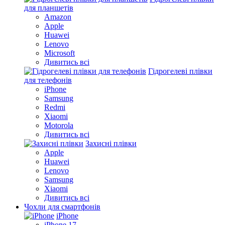
для планшетів
Amazon
Apple
Huawei
Lenovo
Microsoft
Дивитись всі
Гідрогелеві плівки
для телефонів
iPhone
Samsung
Redmi
Xiaomi
Motorola
Дивитись всі
Захисні плівки
Apple
Huawei
Lenovo
Samsung
Xiaomi
Дивитись всі
Чохли для смартфонів
iPhone
iPhone 17