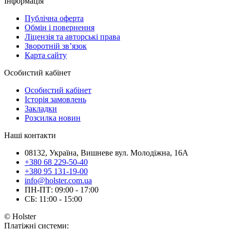
Інформація
Публічна оферта
Обмін і повернення
Ліцензія та авторські права
Зворотній зв’язок
Карта сайту
Особистий кабінет
Особистий кабінет
Історія замовлень
Закладки
Розсилка новин
Наші контакти
08132, Україна, Вишневе вул. Молодіжна, 16А
+380 68 229-50-40
+380 95 131-19-00
info@holster.com.ua
ПН-ПТ: 09:00 - 17:00
СБ: 11:00 - 15:00
© Holster
Платіжні системи: