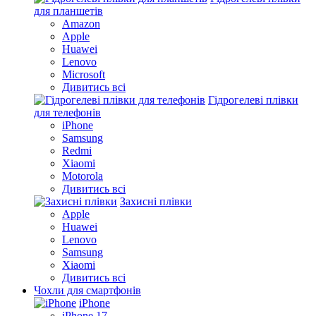
для планшетів
Amazon
Apple
Huawei
Lenovo
Microsoft
Дивитись всі
Гідрогелеві плівки
для телефонів
iPhone
Samsung
Redmi
Xiaomi
Motorola
Дивитись всі
Захисні плівки
Apple
Huawei
Lenovo
Samsung
Xiaomi
Дивитись всі
Чохли для смартфонів
iPhone
iPhone 17