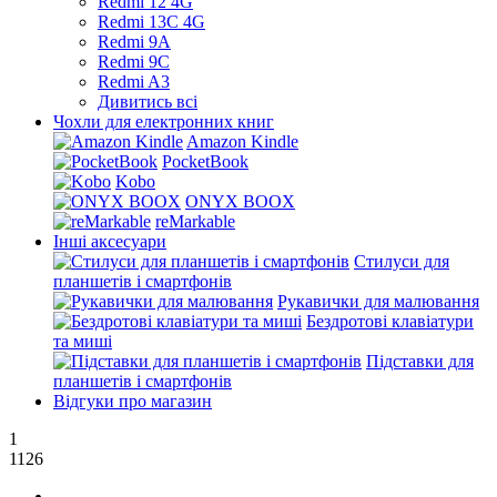
Redmi 12 4G
Redmi 13C 4G
Redmi 9A
Redmi 9C
Redmi A3
Дивитись всі
Чохли для електронних книг
Amazon Kindle
PocketBook
Kobo
ONYX BOOX
reMarkable
Інші аксесуари
Стилуси для
планшетів і смартфонів
Рукавички для малювання
Бездротові клавіатури
та миші
Підставки для
планшетів і смартфонів
Відгуки про магазин
1
1126