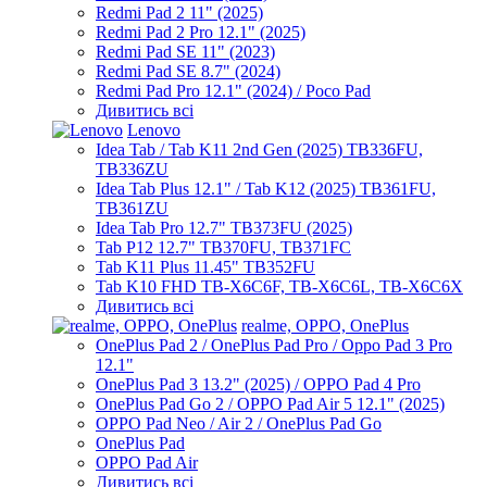
Redmi Pad 2 11" (2025)
Redmi Pad 2 Pro 12.1" (2025)
Redmi Pad SE 11" (2023)
Redmi Pad SE 8.7" (2024)
Redmi Pad Pro 12.1" (2024) / Poco Pad
Дивитись всі
Lenovo
Idea Tab / Tab K11 2nd Gen (2025) TB336FU,
TB336ZU
Idea Tab Plus 12.1" / Tab K12 (2025) TB361FU,
TB361ZU
Idea Tab Pro 12.7" TB373FU (2025)
Tab P12 12.7" TB370FU, TB371FC
Tab K11 Plus 11.45" TB352FU
Tab K10 FHD TB-X6C6F, TB-X6C6L, TB-X6C6X
Дивитись всі
realme, OPPO, OnePlus
OnePlus Pad 2 / OnePlus Pad Pro / Oppo Pad 3 Pro
12.1"
OnePlus Pad 3 13.2" (2025) / OPPO Pad 4 Pro
OnePlus Pad Go 2 / OPPO Pad Air 5 12.1" (2025)
OPPO Pad Neo / Air 2 / OnePlus Pad Go
OnePlus Pad
OPPO Pad Air
Дивитись всі