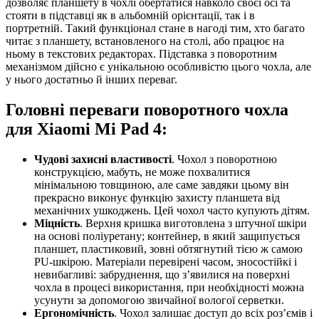
дозволяє планшету в чохлі обертатися навколо своєї осі та
стояти в підставці як в альбомній орієнтації, так і в
портретній. Такий функціонал стане в нагоді тим, хто багато
читає з планшету, встановленого на столі, або працює на
ньому в текстових редакторах. Підставка з поворотним
механізмом дійсно є унікальною особливістю цього чохла, але
у нього достатньо й інших переваг.
Головні переваги поворотного чохла
для Xiaomi Mi Pad 4:
Чудові захисні властивості
. Чохол з поворотною
конструкцією, мабуть, не може похвалитися
мінімальною товщиною, але саме завдяки цьому він
прекрасно виконує функцію захисту планшета від
механічних ушкоджень. Цей чохол часто купують дітям.
Міцність
. Верхня кришка виготовлена з штучної шкіри
на основі поліуретану; контейнер, в який защипується
планшет, пластиковий, зовні обтягнутий тією ж самою
PU-шкірою. Матеріали перевірені часом, зносостійкі і
невибагливі: забруднення, що з’явилися на поверхні
чохла в процесі використання, при необхідності можна
усунути за допомогою звичайної вологої серветки.
Ергономічність
. Чохол залишає доступ до всіх роз’ємів і