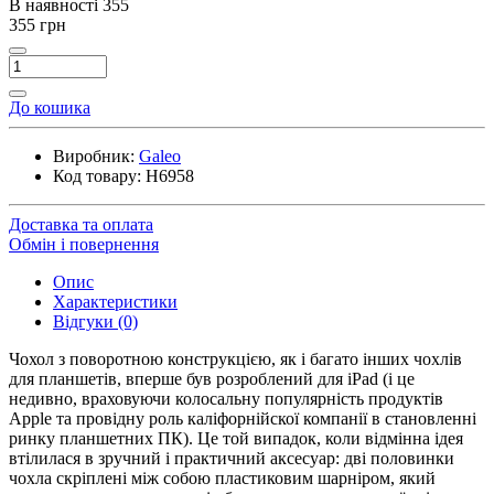
В наявності
355
355 грн
До кошика
Виробник:
Galeo
Код товару:
H6958
Доставка та оплата
Обмін і повернення
Опис
Характеристики
Відгуки (0)
Чохол з поворотною конструкцією, як і багато інших чохлів
для планшетів, вперше був розроблений для iPad (і це
недивно, враховуючи колосальну популярність продуктів
Apple та провідну роль каліфорнійскої компанії в становленні
ринку планшетних ПК). Це той випадок, коли відмінна ідея
втілилася в зручний і практичний аксесуар: дві половинки
чохла скріплені між собою пластиковим шарніром, який