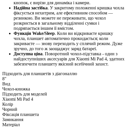
кнопок, є вирізи для динаміка і камери.
Надійна застібка
. У закритому положенні кришка чохла
фіксується нехитрим, але ефективним способом —
резинкою. Ви можете не переживати, що чохол
розкриється в загальному відділенні сумки і
подряпається іншим її вмістом.
Функція Wake/Sleep
. Коли ви відкриваєте кришку
чохла, планшет автоматично прокидається; коли
закриваєте — знову переходить у сплячий режим. Дуже
зручно, до того ж заощаджує заряд батареї.
Доступна ціна
. Поворотний чохол-підставка - один з
найдоступніших аксесуарів для Xiaomi Mi Pad 4, здатних
забезпечити планшету якісний всебічний захист.
Підходить для планшетів з діагоналлю
8"
Вид
Чохол-книжка
Підходить для моделей
Xiaomi Mi Pad 4
Колір
Чорний
Фіксація планшета
Замикання
Матеріал