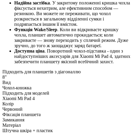
Надійна застібка
. У закритому положенні кришка чохла
фіксується нехитрим, але ефективним способом —
резинкою. Ви можете не переживати, що чохол
розкриється в загальному відділенні сумки і
подряпається іншим її вмістом.
Функція Wake/Sleep
. Коли ви відкриваєте кришку
чохла, планшет автоматично прокидається; коли
закриваєте — знову переходить у сплячий режим. Дуже
зручно, до того ж заощаджує заряд батареї.
Доступна ціна
. Поворотний чохол-підставка - один з
найдоступніших аксесуарів для Xiaomi Mi Pad 4, здатних
забезпечити планшету якісний всебічний захист.
Підходить для планшетів з діагоналлю
8"
Вид
Чохол-книжка
Підходить для моделей
Xiaomi Mi Pad 4
Колір
Червоний
Фіксація планшета
Замикання
Матеріал
Штучна шкіра + пластик