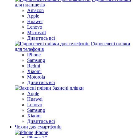
для планшетів
Amazon
Apple
Huawei
Lenovo
Microsoft
Дивитись всі
Гідрогелеві плівки
для телефонів
iPhone
Samsung
Redmi
Xiaomi
Motorola
Дивитись всі
Захисні плівки
Apple
Huawei
Lenovo
Samsung
Xiaomi
Дивитись всі
Чохли для смартфонів
iPhone
iPhone 17