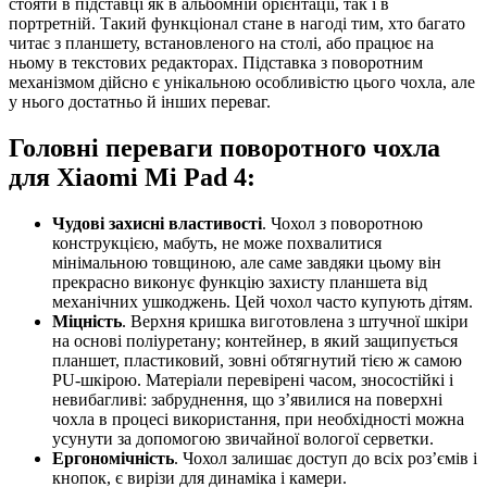
стояти в підставці як в альбомній орієнтації, так і в
портретній. Такий функціонал стане в нагоді тим, хто багато
читає з планшету, встановленого на столі, або працює на
ньому в текстових редакторах. Підставка з поворотним
механізмом дійсно є унікальною особливістю цього чохла, але
у нього достатньо й інших переваг.
Головні переваги поворотного чохла
для Xiaomi Mi Pad 4:
Чудові захисні властивості
. Чохол з поворотною
конструкцією, мабуть, не може похвалитися
мінімальною товщиною, але саме завдяки цьому він
прекрасно виконує функцію захисту планшета від
механічних ушкоджень. Цей чохол часто купують дітям.
Міцність
. Верхня кришка виготовлена з штучної шкіри
на основі поліуретану; контейнер, в який защипується
планшет, пластиковий, зовні обтягнутий тією ж самою
PU-шкірою. Матеріали перевірені часом, зносостійкі і
невибагливі: забруднення, що з’явилися на поверхні
чохла в процесі використання, при необхідності можна
усунути за допомогою звичайної вологої серветки.
Ергономічність
. Чохол залишає доступ до всіх роз’ємів і
кнопок, є вирізи для динаміка і камери.