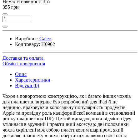
Немає в наявності
355
355 грн
Виробник:
Galeo
Код товару:
H6962
Доставка та оплата
Обмін і повернення
Опис
Характеристики
Відгуки (0)
Чохол з поворотною конструкцією, як і багато інших чохлів
для планшетів, вперше був розроблений для iPad (і це
недивно, враховуючи колосальну популярність продуктів
Apple та провідну роль каліфорнійскої компанії в становленні
ринку планшетних ПК). Це той випадок, коли відмінна ідея
втілилася в зручний і практичний аксесуар: дві половинки
чохла скріплені між собою пластиковим шарніром, який
дозволяє планшету в чохлі обертатися навколо своєї осі та