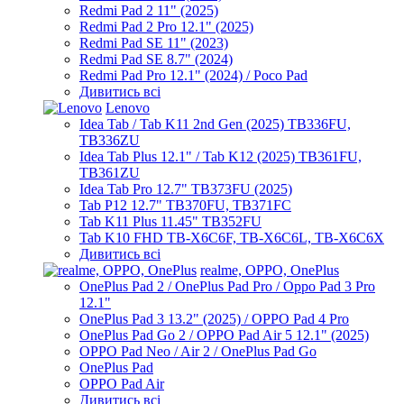
Redmi Pad 2 11" (2025)
Redmi Pad 2 Pro 12.1" (2025)
Redmi Pad SE 11" (2023)
Redmi Pad SE 8.7" (2024)
Redmi Pad Pro 12.1" (2024) / Poco Pad
Дивитись всі
Lenovo
Idea Tab / Tab K11 2nd Gen (2025) TB336FU,
TB336ZU
Idea Tab Plus 12.1" / Tab K12 (2025) TB361FU,
TB361ZU
Idea Tab Pro 12.7" TB373FU (2025)
Tab P12 12.7" TB370FU, TB371FC
Tab K11 Plus 11.45" TB352FU
Tab K10 FHD TB-X6C6F, TB-X6C6L, TB-X6C6X
Дивитись всі
realme, OPPO, OnePlus
OnePlus Pad 2 / OnePlus Pad Pro / Oppo Pad 3 Pro
12.1"
OnePlus Pad 3 13.2" (2025) / OPPO Pad 4 Pro
OnePlus Pad Go 2 / OPPO Pad Air 5 12.1" (2025)
OPPO Pad Neo / Air 2 / OnePlus Pad Go
OnePlus Pad
OPPO Pad Air
Дивитись всі