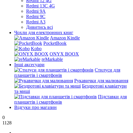
Redmi 12 4G
Redmi 13C 4G
Redmi 9A
Redmi 9C
Redmi A3
Дивитись всі
Чохли для електронних книг
Amazon Kindle
PocketBook
Kobo
ONYX BOOX
reMarkable
Інші аксесуари
Стилуси для
планшетів і смартфонів
Рукавички для малювання
Бездротові клавіатури
та миші
Підставки для
планшетів і смартфонів
Відгуки про магазин
0
1128