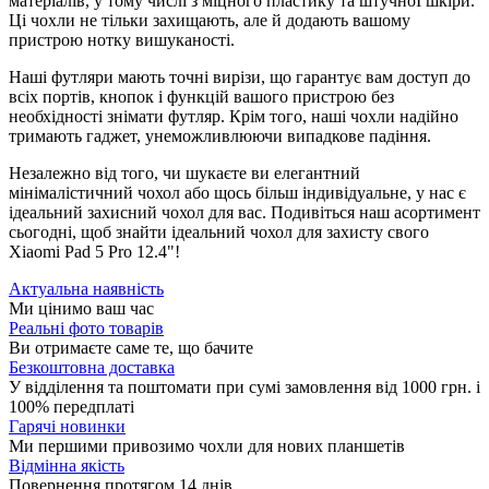
матеріалів, у тому числі з міцного пластику та штучноЇ шкіри.
Ці чохли не тільки захищають, але й додають вашому
пристрою нотку вишуканості.
Наші футляри мають точні вирізи, що гарантує вам доступ до
всіх портів, кнопок і функцій вашого пристрою без
необхідності знімати футляр. Крім того, наші чохли надійно
тримають гаджет, унеможливлюючи випадкове падіння.
Незалежно від того, чи шукаєте ви елегантний
мінімалістичний чохол або щось більш індивідуальне, у нас є
ідеальний захисний чохол для вас. Подивіться наш асортимент
сьогодні, щоб знайти ідеальний чохол для захисту свого
Xiaomi Pad 5 Pro 12.4"!
Актуальна наявність
Ми цінимо ваш час
Реальні фото товарів
Ви отримаєте саме те, що бачите
Безкоштовна доставка
У відділення та поштомати при сумі замовлення від 1000 грн. і
100% передплаті
Гарячі новинки
Ми першими привозимо чохли для нових планшетів
Відмінна якість
Повернення протягом 14 днів