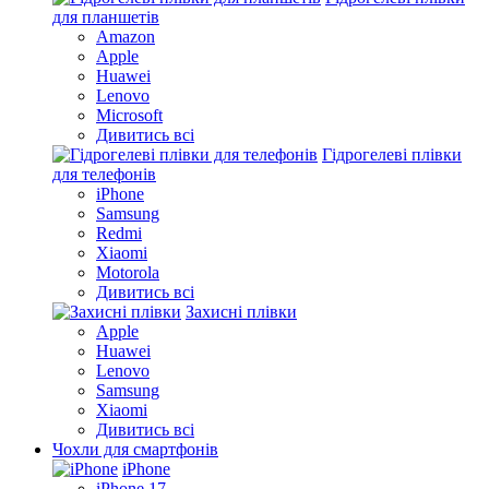
для планшетів
Amazon
Apple
Huawei
Lenovo
Microsoft
Дивитись всі
Гідрогелеві плівки
для телефонів
iPhone
Samsung
Redmi
Xiaomi
Motorola
Дивитись всі
Захисні плівки
Apple
Huawei
Lenovo
Samsung
Xiaomi
Дивитись всі
Чохли для смартфонів
iPhone
iPhone 17