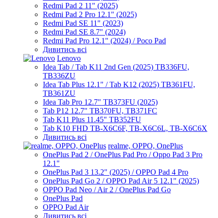
Redmi Pad 2 11" (2025)
Redmi Pad 2 Pro 12.1" (2025)
Redmi Pad SE 11" (2023)
Redmi Pad SE 8.7" (2024)
Redmi Pad Pro 12.1" (2024) / Poco Pad
Дивитись всі
Lenovo
Idea Tab / Tab K11 2nd Gen (2025) TB336FU,
TB336ZU
Idea Tab Plus 12.1" / Tab K12 (2025) TB361FU,
TB361ZU
Idea Tab Pro 12.7" TB373FU (2025)
Tab P12 12.7" TB370FU, TB371FC
Tab K11 Plus 11.45" TB352FU
Tab K10 FHD TB-X6C6F, TB-X6C6L, TB-X6C6X
Дивитись всі
realme, OPPO, OnePlus
OnePlus Pad 2 / OnePlus Pad Pro / Oppo Pad 3 Pro
12.1"
OnePlus Pad 3 13.2" (2025) / OPPO Pad 4 Pro
OnePlus Pad Go 2 / OPPO Pad Air 5 12.1" (2025)
OPPO Pad Neo / Air 2 / OnePlus Pad Go
OnePlus Pad
OPPO Pad Air
Дивитись всі