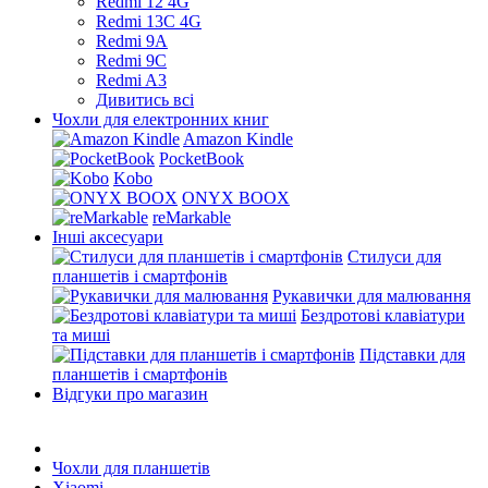
Redmi 12 4G
Redmi 13C 4G
Redmi 9A
Redmi 9C
Redmi A3
Дивитись всі
Чохли для електронних книг
Amazon Kindle
PocketBook
Kobo
ONYX BOOX
reMarkable
Інші аксесуари
Стилуси для
планшетів і смартфонів
Рукавички для малювання
Бездротові клавіатури
та миші
Підставки для
планшетів і смартфонів
Відгуки про магазин
Чохли для планшетів
Xiaomi