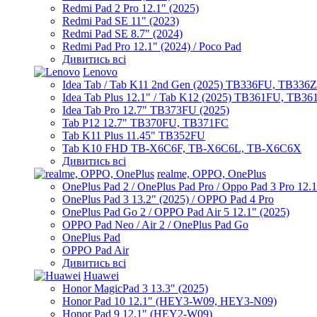
Redmi Pad 2 Pro 12.1" (2025)
Redmi Pad SE 11" (2023)
Redmi Pad SE 8.7" (2024)
Redmi Pad Pro 12.1" (2024) / Poco Pad
Дивитись всі
Lenovo
Idea Tab / Tab K11 2nd Gen (2025) TB336FU, TB336
Idea Tab Plus 12.1" / Tab K12 (2025) TB361FU, TB3
Idea Tab Pro 12.7" TB373FU (2025)
Tab P12 12.7" TB370FU, TB371FC
Tab K11 Plus 11.45" TB352FU
Tab K10 FHD TB-X6C6F, TB-X6C6L, TB-X6C6X
Дивитись всі
realme, OPPO, OnePlus
OnePlus Pad 2 / OnePlus Pad Pro / Oppo Pad 3 Pro 12.
OnePlus Pad 3 13.2" (2025) / OPPO Pad 4 Pro
OnePlus Pad Go 2 / OPPO Pad Air 5 12.1" (2025)
OPPO Pad Neo / Air 2 / OnePlus Pad Go
OnePlus Pad
OPPO Pad Air
Дивитись всі
Huawei
Honor MagicPad 3 13.3" (2025)
Honor Pad 10 12.1" (HEY3-W09, HEY3-N09)
Honor Pad 9 12.1" (HEY2-W09)