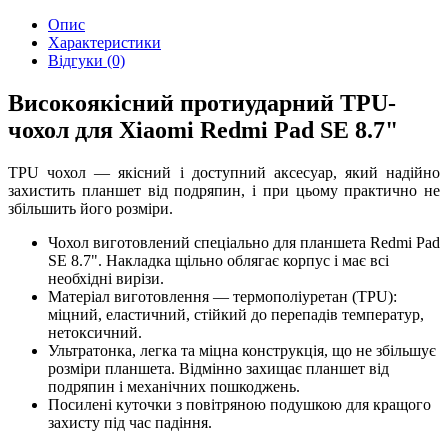
Опис
Характеристики
Відгуки (0)
Високоякісний протиударний TPU-
чохол для Xiaomi Redmi Pad SE 8.7"
TPU чохол — якісний і доступний аксесуар, який надійно
захистить планшет від подряпин, і при цьому практично не
збільшить його розміри.
Чохол виготовлений спеціально для планшета Redmi Pad
SE 8.7". Накладка щільно облягає корпус і має всі
необхідні вирізи.
Матеріал виготовлення — термополіуретан (TPU):
міцний, еластичний, стійкий до перепадів температур,
нетоксичний.
Ультратонка, легка та міцна конструкція, що не збільшує
розміри планшета. Відмінно захищає планшет від
подряпин і механічних пошкоджень.
Посилені куточки з повітряною подушкою для кращого
захисту під час падіння.