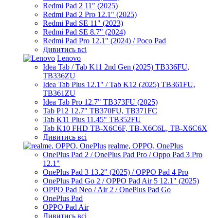
Redmi Pad 2 11" (2025)
Redmi Pad 2 Pro 12.1" (2025)
Redmi Pad SE 11" (2023)
Redmi Pad SE 8.7" (2024)
Redmi Pad Pro 12.1" (2024) / Poco Pad
Дивитись всі
Lenovo
Idea Tab / Tab K11 2nd Gen (2025) TB336FU,
TB336ZU
Idea Tab Plus 12.1" / Tab K12 (2025) TB361FU,
TB361ZU
Idea Tab Pro 12.7" TB373FU (2025)
Tab P12 12.7" TB370FU, TB371FC
Tab K11 Plus 11.45" TB352FU
Tab K10 FHD TB-X6C6F, TB-X6C6L, TB-X6C6X
Дивитись всі
realme, OPPO, OnePlus
OnePlus Pad 2 / OnePlus Pad Pro / Oppo Pad 3 Pro
12.1"
OnePlus Pad 3 13.2" (2025) / OPPO Pad 4 Pro
OnePlus Pad Go 2 / OPPO Pad Air 5 12.1" (2025)
OPPO Pad Neo / Air 2 / OnePlus Pad Go
OnePlus Pad
OPPO Pad Air
Дивитись всі