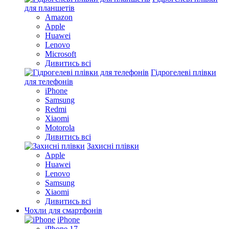
для планшетів
Amazon
Apple
Huawei
Lenovo
Microsoft
Дивитись всі
Гідрогелеві плівки
для телефонів
iPhone
Samsung
Redmi
Xiaomi
Motorola
Дивитись всі
Захисні плівки
Apple
Huawei
Lenovo
Samsung
Xiaomi
Дивитись всі
Чохли для смартфонів
iPhone
iPhone 17