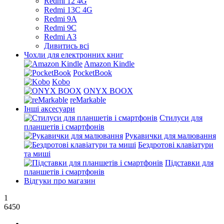
Redmi 12 4G
Redmi 13C 4G
Redmi 9A
Redmi 9C
Redmi A3
Дивитись всі
Чохли для електронних книг
Amazon Kindle
PocketBook
Kobo
ONYX BOOX
reMarkable
Інші аксесуари
Стилуси для
планшетів і смартфонів
Рукавички для малювання
Бездротові клавіатури
та миші
Підставки для
планшетів і смартфонів
Відгуки про магазин
1
6450