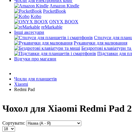
Чохли для електронних книг
Amazon Kindle
PocketBook
Kobo
ONYX BOOX
reMarkable
Інші аксесуари
Стилуси для планш
Рукавички для малювання
Бездротові клавіатури т
Підставки для пл
Відгуки про магазин
Чохли для планшетів
Xiaomi
Redmi Pad
Чохол для Xiaomi Redmi Pad 2
Сортувати: