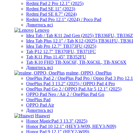
Redmi Pad 2 Pro 12.1" (2025)
Redmi Pad SE 11" (2023)
Redmi Pad SE 8.7" (2024)
Redmi Pad Pro 12.1" (2024) / Poco Pad
Дивитись всі
Lenovo
Idea Tab / Tab K11 2nd Gen (2025) TB336FU, TB336
Idea Tab Plus 12.1" / Tab K12 (2025) TB361FU, TB3
Idea Tab Pro 12.7" TB373FU (2025)
Tab P12 12.7" TB370FU, TB371FC
Tab K11 Plus 11.45" TB352FU
Tab K10 FHD TB-X6C6F, TB-X6C6L, TB-X6C6X
Дивитись всі
realme, OPPO, OnePlus
OnePlus Pad 2 / OnePlus Pad Pro / Oppo Pad 3 Pro 12.
OnePlus Pad 3 13.2" (2025) / OPPO Pad 4 Pro
OnePlus Pad Go 2 / OPPO Pad Air 5 12.1" (2025)
OPPO Pad Neo / Air 2 / OnePlus Pad Go
OnePlus Pad
OPPO Pad Air
Дивитись всі
Huawei
Honor MagicPad 3 13.3" (2025)
Honor Pad 10 12.1" (HEY3-W09, HEY3-N09)
Honor Pad 9 12.1" (HEY2-W09)