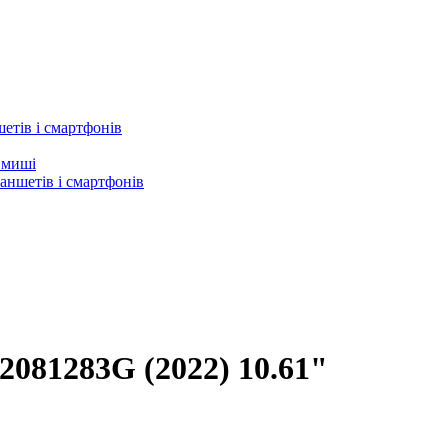
етів і смартфонів
а миші
аншетів і смартфонів
2081283G (2022) 10.61"