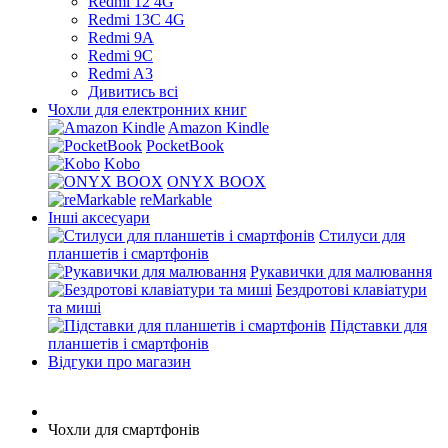
Redmi 12 4G
Redmi 13C 4G
Redmi 9A
Redmi 9C
Redmi A3
Дивитись всі
Чохли для електронних книг
Amazon Kindle
PocketBook
Kobo
ONYX BOOX
reMarkable
Інші аксесуари
Стилуси для
планшетів і смартфонів
Рукавички для малювання
Бездротові клавіатури
та миші
Підставки для
планшетів і смартфонів
Відгуки про магазин
Чохли для смартфонів