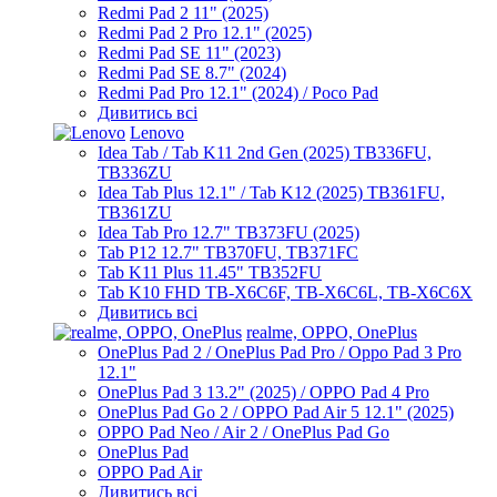
Redmi Pad 2 11" (2025)
Redmi Pad 2 Pro 12.1" (2025)
Redmi Pad SE 11" (2023)
Redmi Pad SE 8.7" (2024)
Redmi Pad Pro 12.1" (2024) / Poco Pad
Дивитись всі
Lenovo
Idea Tab / Tab K11 2nd Gen (2025) TB336FU,
TB336ZU
Idea Tab Plus 12.1" / Tab K12 (2025) TB361FU,
TB361ZU
Idea Tab Pro 12.7" TB373FU (2025)
Tab P12 12.7" TB370FU, TB371FC
Tab K11 Plus 11.45" TB352FU
Tab K10 FHD TB-X6C6F, TB-X6C6L, TB-X6C6X
Дивитись всі
realme, OPPO, OnePlus
OnePlus Pad 2 / OnePlus Pad Pro / Oppo Pad 3 Pro
12.1"
OnePlus Pad 3 13.2" (2025) / OPPO Pad 4 Pro
OnePlus Pad Go 2 / OPPO Pad Air 5 12.1" (2025)
OPPO Pad Neo / Air 2 / OnePlus Pad Go
OnePlus Pad
OPPO Pad Air
Дивитись всі