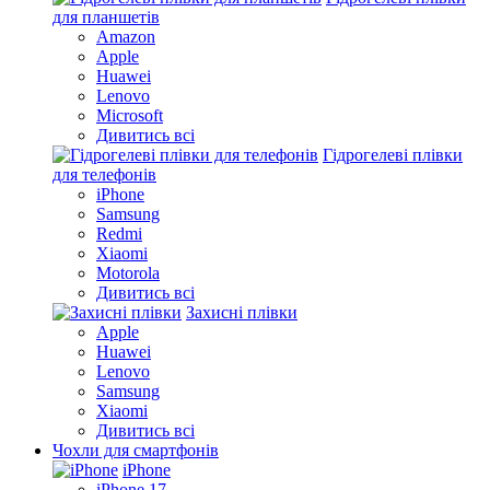
для планшетів
Amazon
Apple
Huawei
Lenovo
Microsoft
Дивитись всі
Гідрогелеві плівки
для телефонів
iPhone
Samsung
Redmi
Xiaomi
Motorola
Дивитись всі
Захисні плівки
Apple
Huawei
Lenovo
Samsung
Xiaomi
Дивитись всі
Чохли для смартфонів
iPhone
iPhone 17