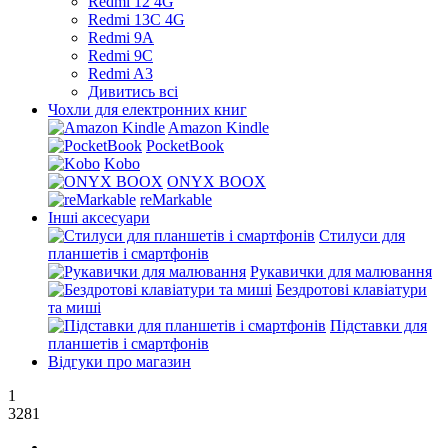
Redmi 12 4G
Redmi 13C 4G
Redmi 9A
Redmi 9C
Redmi A3
Дивитись всі
Чохли для електронних книг
Amazon Kindle
PocketBook
Kobo
ONYX BOOX
reMarkable
Інші аксесуари
Стилуси для
планшетів і смартфонів
Рукавички для малювання
Бездротові клавіатури
та миші
Підставки для
планшетів і смартфонів
Відгуки про магазин
1
3281