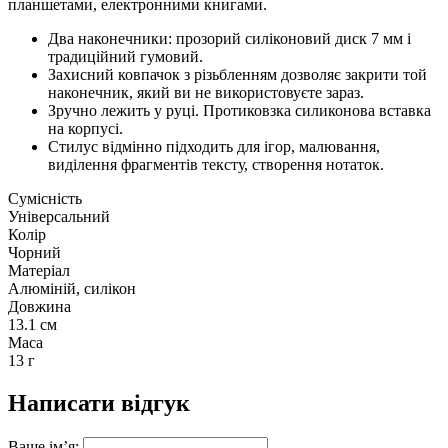
планшетами, електронними книгами.
Два наконечники: прозорий силіконовий диск 7 мм і
традиційний гумовий.
Захисний ковпачок з різьбленням дозволяє закрити той
наконечник, який ви не використовуєте зараз.
Зручно лежить у руці. Протиковзка силиконова вставка
на корпусі.
Стилус відмінно підходить для ігор, малювання,
виділення фрагментів тексту, створення нотаток.
Сумісність
Універсальний
Колір
Чорний
Матеріал
Алюміній, силікон
Довжина
13.1 см
Маса
13 г
Написати відгук
Ваше ім’я: