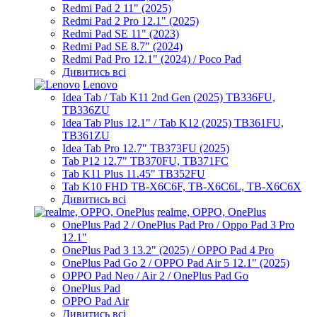
Redmi Pad 2 11" (2025)
Redmi Pad 2 Pro 12.1" (2025)
Redmi Pad SE 11" (2023)
Redmi Pad SE 8.7" (2024)
Redmi Pad Pro 12.1" (2024) / Poco Pad
Дивитись всі
Lenovo
Idea Tab / Tab K11 2nd Gen (2025) TB336FU,
TB336ZU
Idea Tab Plus 12.1" / Tab K12 (2025) TB361FU,
TB361ZU
Idea Tab Pro 12.7" TB373FU (2025)
Tab P12 12.7" TB370FU, TB371FC
Tab K11 Plus 11.45" TB352FU
Tab K10 FHD TB-X6C6F, TB-X6C6L, TB-X6C6X
Дивитись всі
realme, OPPO, OnePlus
OnePlus Pad 2 / OnePlus Pad Pro / Oppo Pad 3 Pro
12.1"
OnePlus Pad 3 13.2" (2025) / OPPO Pad 4 Pro
OnePlus Pad Go 2 / OPPO Pad Air 5 12.1" (2025)
OPPO Pad Neo / Air 2 / OnePlus Pad Go
OnePlus Pad
OPPO Pad Air
Дивитись всі