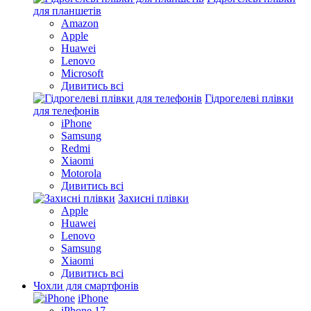
для планшетів
Amazon
Apple
Huawei
Lenovo
Microsoft
Дивитись всі
Гідрогелеві плівки
для телефонів
iPhone
Samsung
Redmi
Xiaomi
Motorola
Дивитись всі
Захисні плівки
Apple
Huawei
Lenovo
Samsung
Xiaomi
Дивитись всі
Чохли для смартфонів
iPhone
iPhone 17