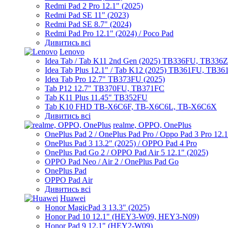
Redmi Pad 2 Pro 12.1" (2025)
Redmi Pad SE 11" (2023)
Redmi Pad SE 8.7" (2024)
Redmi Pad Pro 12.1" (2024) / Poco Pad
Дивитись всі
Lenovo
Idea Tab / Tab K11 2nd Gen (2025) TB336FU, TB336
Idea Tab Plus 12.1" / Tab K12 (2025) TB361FU, TB3
Idea Tab Pro 12.7" TB373FU (2025)
Tab P12 12.7" TB370FU, TB371FC
Tab K11 Plus 11.45" TB352FU
Tab K10 FHD TB-X6C6F, TB-X6C6L, TB-X6C6X
Дивитись всі
realme, OPPO, OnePlus
OnePlus Pad 2 / OnePlus Pad Pro / Oppo Pad 3 Pro 12.
OnePlus Pad 3 13.2" (2025) / OPPO Pad 4 Pro
OnePlus Pad Go 2 / OPPO Pad Air 5 12.1" (2025)
OPPO Pad Neo / Air 2 / OnePlus Pad Go
OnePlus Pad
OPPO Pad Air
Дивитись всі
Huawei
Honor MagicPad 3 13.3" (2025)
Honor Pad 10 12.1" (HEY3-W09, HEY3-N09)
Honor Pad 9 12.1" (HEY2-W09)