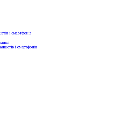
етів і смартфонів
а миші
аншетів і смартфонів