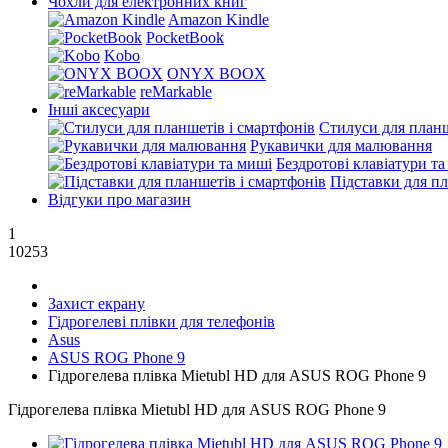
Чохли для електронних книг
Amazon Kindle
PocketBook
Kobo
ONYX BOOX
reMarkable
Інші аксесуари
Стилуси для планш
Рукавички для малювання
Бездротові клавіатури т
Підставки для пл
Відгуки про магазин
1
10253
Захист екрану
Гідрогелеві плівки для телефонів
Asus
ASUS ROG Phone 9
Гідрогелева плівка Mietubl HD для ASUS ROG Phone 9
Гідрогелева плівка Mietubl HD для ASUS ROG Phone 9