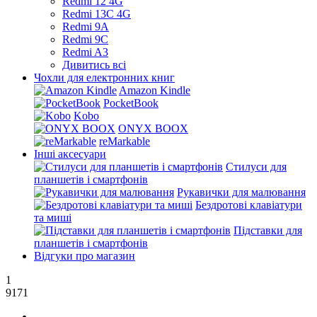
Redmi 12 4G
Redmi 13C 4G
Redmi 9A
Redmi 9C
Redmi A3
Дивитись всі
Чохли для електронних книг
Amazon Kindle
PocketBook
Kobo
ONYX BOOX
reMarkable
Інші аксесуари
Стилуси для
планшетів і смартфонів
Рукавички для малювання
Бездротові клавіатури
та миші
Підставки для
планшетів і смартфонів
Відгуки про магазин
1
9171