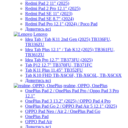
Redmi Pad 2 11" (2025)
Redmi Pad 2 Pro 12.1" (2025)
Redmi Pad SE 11" (2023)
Redmi Pad SE 8.7" (2024)
Redmi Pad Pro 12.1" (2024) / Poco Pad
Дивитись всі
Lenovo
Idea Tab / Tab K11 2nd Gen (2025) TB336FU,
TB336ZU
Idea Tab Plus 12.1" / Tab K12 (2025) TB361FU,
TB361ZU
Idea Tab Pro 12.7" TB373FU (2025)
Tab P12 12.7" TB370FU, TB371FC
Tab K11 Plus 11.45" TB352FU
Tab K10 FHD TB-X6C6F, TB-X6C6L, TB-X6C6X
Дивитись всі
realme, OPPO, OnePlus
OnePlus Pad 2 / OnePlus Pad Pro / Oppo Pad 3 Pro
12.1"
OnePlus Pad 3 13.2" (2025) / OPPO Pad 4 Pro
OnePlus Pad Go 2 / OPPO Pad Air 5 12.1" (2025)
OPPO Pad Neo / Air 2 / OnePlus Pad Go
OnePlus Pad
OPPO Pad Air
Дивитись всі