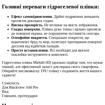
Головні переваги гідрогелевої плівки:
Ефект самовідновлення
. Дрібні подряпини зникають
протягом декількох годин.
Висока прозорість.
Не впливає на якість зображення.
Гладка поверхня.
Плівка дуже тонка і щільно прилягає
до поверхні екрана, не порушуючи чутливість сенсора.
Олеофобне покриття.
Спеціальне покриття, що
відштовхує бруд та жир, полегшує протирання поверхні
дисплея від відбитків пальців.
Просте встановлення.
Всі необхідні для якісної
поклейки інструменти в комплекті.
Гідрогелева плівка Mietubl HD ідеально підійде тим, хто шукає
тонкий, але ефективний захист для екрана свого смартфона.
Обирайте високоякісну TPU плівку і подовжіть життя вашого
гаджета!
Сумісність
Для Blackview A60 Pro
Вид
Глянцеві, протиударні