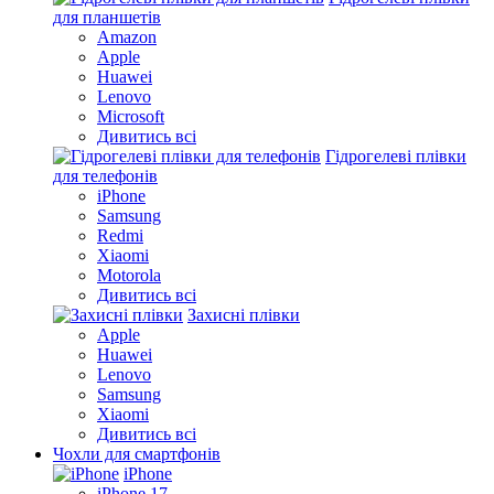
для планшетів
Amazon
Apple
Huawei
Lenovo
Microsoft
Дивитись всі
Гідрогелеві плівки
для телефонів
iPhone
Samsung
Redmi
Xiaomi
Motorola
Дивитись всі
Захисні плівки
Apple
Huawei
Lenovo
Samsung
Xiaomi
Дивитись всі
Чохли для смартфонів
iPhone
iPhone 17