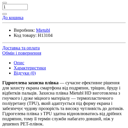
До кошика
Виробник:
Mietubl
Код товару:
H13104
Доставка та оплата
Обмін і повернення
Опис
Характеристики
Відгуки (0)
Гідрогелева захисна плівка
— сучасне ефективне рішення
для захисту екрана смартфона від подряпин, тріщин, бруду і
відбитків пальців. Захисна плівка Mietubl HD виготовлена з
гнучкого і дуже міцного матеріалу — термопластичного
поліуретану (TPU), який адаптується під форму екрана і
забезпечує чудову прозорість та високу чутливість до дотиків.
Гідрогелева плівка з TPU здатна відновлюватись від дрібних
подряпин, тому її термін служби набагато довший, ніж у
дешевих PET-плівок.