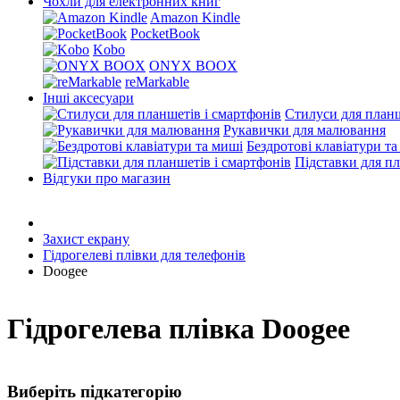
Чохли для електронних книг
Amazon Kindle
PocketBook
Kobo
ONYX BOOX
reMarkable
Інші аксесуари
Стилуси для планш
Рукавички для малювання
Бездротові клавіатури т
Підставки для пл
Відгуки про магазин
Захист екрану
Гідрогелеві плівки для телефонів
Doogee
Гідрогелева плівка Doogee
Виберіть підкатегорію