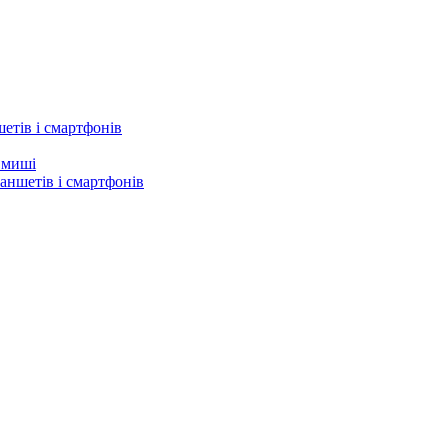
етів і смартфонів
а миші
аншетів і смартфонів