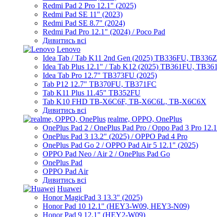
Redmi Pad 2 Pro 12.1" (2025)
Redmi Pad SE 11" (2023)
Redmi Pad SE 8.7" (2024)
Redmi Pad Pro 12.1" (2024) / Poco Pad
Дивитись всі
Lenovo
Idea Tab / Tab K11 2nd Gen (2025) TB336FU, TB336
Idea Tab Plus 12.1" / Tab K12 (2025) TB361FU, TB3
Idea Tab Pro 12.7" TB373FU (2025)
Tab P12 12.7" TB370FU, TB371FC
Tab K11 Plus 11.45" TB352FU
Tab K10 FHD TB-X6C6F, TB-X6C6L, TB-X6C6X
Дивитись всі
realme, OPPO, OnePlus
OnePlus Pad 2 / OnePlus Pad Pro / Oppo Pad 3 Pro 12.
OnePlus Pad 3 13.2" (2025) / OPPO Pad 4 Pro
OnePlus Pad Go 2 / OPPO Pad Air 5 12.1" (2025)
OPPO Pad Neo / Air 2 / OnePlus Pad Go
OnePlus Pad
OPPO Pad Air
Дивитись всі
Huawei
Honor MagicPad 3 13.3" (2025)
Honor Pad 10 12.1" (HEY3-W09, HEY3-N09)
Honor Pad 9 12.1" (HEY2-W09)