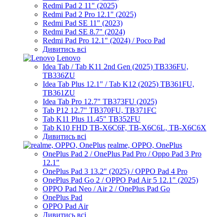
Redmi Pad 2 11" (2025)
Redmi Pad 2 Pro 12.1" (2025)
Redmi Pad SE 11" (2023)
Redmi Pad SE 8.7" (2024)
Redmi Pad Pro 12.1" (2024) / Poco Pad
Дивитись всі
Lenovo
Idea Tab / Tab K11 2nd Gen (2025) TB336FU,
TB336ZU
Idea Tab Plus 12.1" / Tab K12 (2025) TB361FU,
TB361ZU
Idea Tab Pro 12.7" TB373FU (2025)
Tab P12 12.7" TB370FU, TB371FC
Tab K11 Plus 11.45" TB352FU
Tab K10 FHD TB-X6C6F, TB-X6C6L, TB-X6C6X
Дивитись всі
realme, OPPO, OnePlus
OnePlus Pad 2 / OnePlus Pad Pro / Oppo Pad 3 Pro
12.1"
OnePlus Pad 3 13.2" (2025) / OPPO Pad 4 Pro
OnePlus Pad Go 2 / OPPO Pad Air 5 12.1" (2025)
OPPO Pad Neo / Air 2 / OnePlus Pad Go
OnePlus Pad
OPPO Pad Air
Дивитись всі