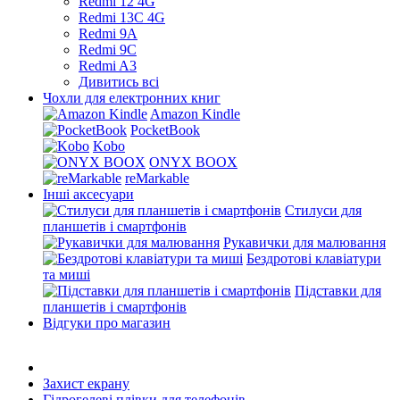
Redmi 12 4G
Redmi 13C 4G
Redmi 9A
Redmi 9C
Redmi A3
Дивитись всі
Чохли для електронних книг
Amazon Kindle
PocketBook
Kobo
ONYX BOOX
reMarkable
Інші аксесуари
Стилуси для
планшетів і смартфонів
Рукавички для малювання
Бездротові клавіатури
та миші
Підставки для
планшетів і смартфонів
Відгуки про магазин
Захист екрану
Гідрогелеві плівки для телефонів