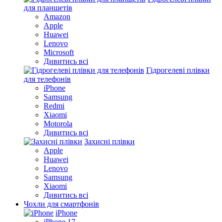
для планшетів
Amazon
Apple
Huawei
Lenovo
Microsoft
Дивитись всі
Гідрогелеві плівки
для телефонів
iPhone
Samsung
Redmi
Xiaomi
Motorola
Дивитись всі
Захисні плівки
Apple
Huawei
Lenovo
Samsung
Xiaomi
Дивитись всі
Чохли для смартфонів
iPhone
iPhone 17